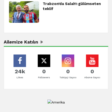
Trabzon’da Salah’ı gülümseten
teklif
Ailemize Katılın
24k
0
0
0
Likes
Followers
Takipçi Sayısı
Abone Sayısı