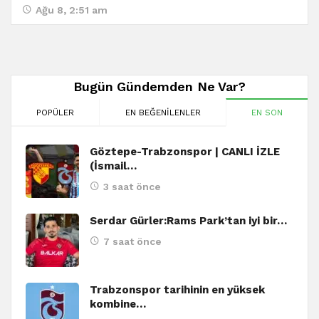
Ağu 8, 2:51 am
Bugün Gündemden Ne Var?
POPÜLER
EN BEĞENILENLER
EN SON
Göztepe-Trabzonspor | CANLI İZLE
(İsmail…
3 saat önce
Serdar Gürler:Rams Park’tan iyi bir…
7 saat önce
Trabzonspor tarihinin en yüksek
kombine…