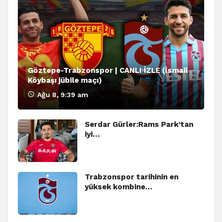
Göztepe-Trabzonspor | CANLI İZLE (İsmail
Köybaşı jübile maçı)
Ağu 8, 9:39 am
Serdar Gürler:Rams Park’tan
iyi…
Trabzonspor tarihinin en
yüksek kombine…