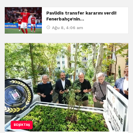
Pavlidis transfer kararını verdi!
Fenerbahçe’nin…
Ağu 8, 4:06 am
BEŞIKTAŞ