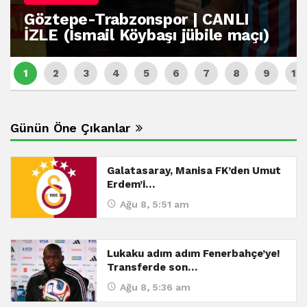
Göztepe-Trabzonspor | CANLI
İZLE (İsmail Köybaşı jübile maçı)
Günün Öne Çıkanlar
Galatasaray, Manisa FK’den Umut
Erdem’i…
Ağu 8, 5:51 am
Lukaku adım adım Fenerbahçe’ye!
Transferde son…
Ağu 8, 5:36 am