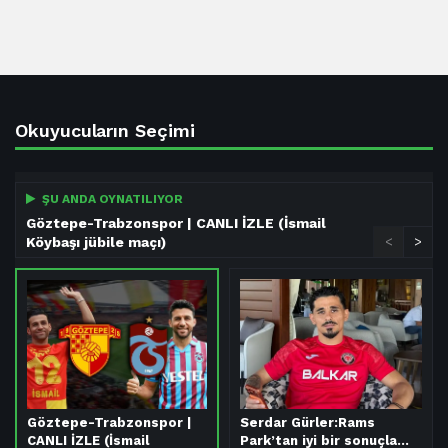
Okuyucuların Seçimi
ŞU ANDA OYNATILIYOR
Göztepe-Trabzonspor | CANLI İZLE (İsmail
Köybaşı jübile maçı)
<
>
Göztepe-Trabzonspor |
Serdar Gürler:Rams
CANLI İZLE (İsmail
Park’tan iyi bir sonuçla…