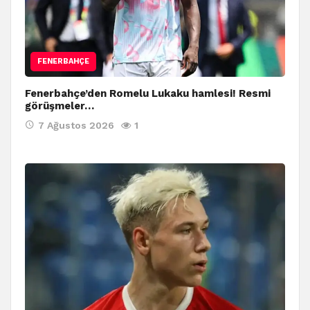
FENERBAHÇE
Fenerbahçe’den Romelu Lukaku hamlesi! Resmi
görüşmeler…
7 Ağustos 2026
1