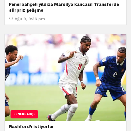
Fenerbahçeli yıldıza Marsilya kancası! Transferde
sürpriz gelişme
Ağu 9, 9:36 pm
FENERBAHÇE
Rashford’ı istiyorlar