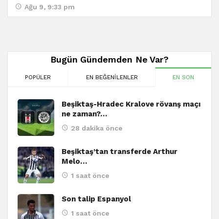
Ağu 9, 9:33 pm
Bugün Gündemden Ne Var?
POPÜLER
EN BEĞENILENLER
EN SON
Beşiktaş-Hradec Kralove rövanş maçı
ne zaman?…
28 dakika önce
Beşiktaş’tan transferde Arthur
Melo…
1 saat önce
Son talip Espanyol
1 saat önce