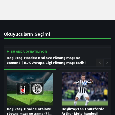
Okuyucuların Seçimi
ŞU ANDA OYNATILIYOR
Beşiktaş-Hradec Kralove rövanş maçı ne
zaman? | BJK Avrupa Ligi rövanş maçı tarihi
<
>
Beşiktaş-Hradec Kralove
Beşiktaş’tan transferde
rövanş maçı ne zaman? |…
Arthur Melo hamlesi!