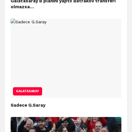
Galatasaray B planını yaptı! Batrakov transferi
olmazsa…
GALATASARAY
Sadece G.Saray