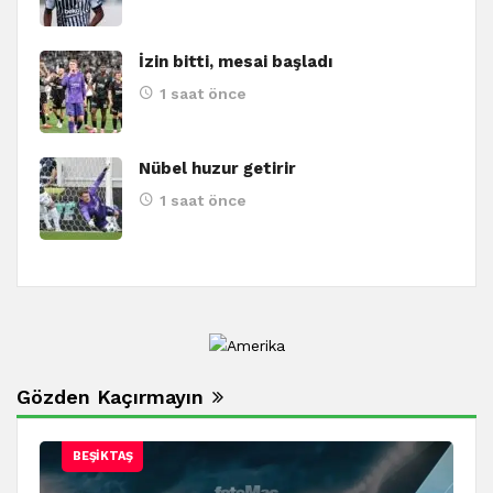
İzin bitti, mesai başladı
1 saat önce
Nübel huzur getirir
1 saat önce
Gözden Kaçırmayın
BEŞIKTAŞ