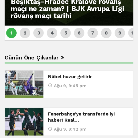
Beşiktaş-Hradec Kralove rövanş
maçı ne zaman? | BJK Avrupa Ligi
rövanş maçı tarihi
Günün Öne Çıkanlar
Nübel huzur getirir
Ağu 9, 9:45 pm
Fenerbahçe’ye transferde iyi
haber! Real…
Ağu 9, 9:42 pm