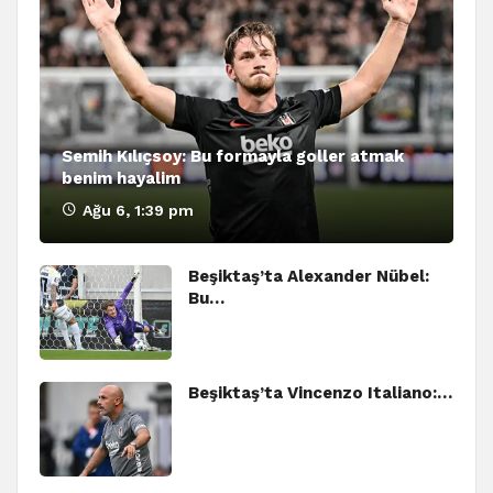
Semih Kılıçsoy: Bu formayla goller atmak
benim hayalim
Ağu 6, 1:39 pm
Beşiktaş’ta Alexander Nübel:
Bu…
Beşiktaş’ta Vincenzo Italiano:…