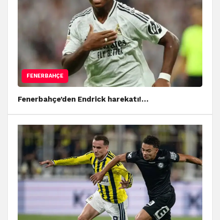
FENERBAHÇE
Fenerbahçe’den Endrick harekatı!…