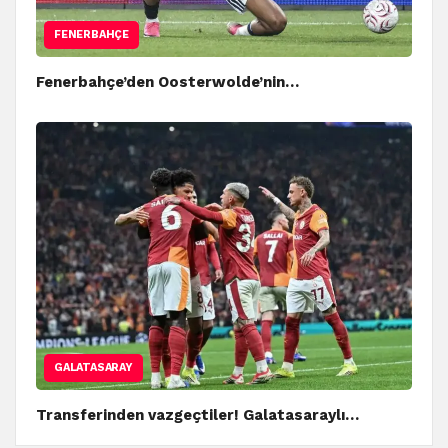
FENERBAHÇE
Fenerbahçe’den Oosterwolde’nin…
GALATASARAY
Transferinden vazgeçtiler! Galatasaraylı…