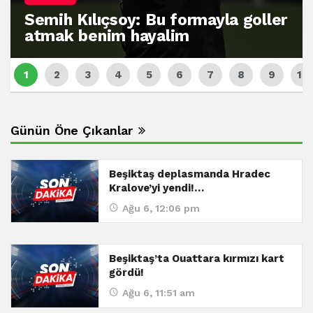
Semih Kılıçsoy: Bu formayla goller
atmak benim hayalim
Günün Öne Çıkanlar
Beşiktaş deplasmanda Hradec
Kralove’yi yendi!…
Ağu 6, 12:06 pm
Beşiktaş’ta Ouattara kırmızı kart
gördü!
Ağu 6, 11:51 am