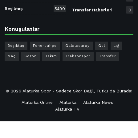
Beşiktaş
5499
Transfer Haberleri
0
Konuşulanlar
Beşiktaş
Fenerbahçe
Galatasaray
Gol
Lig
Maç
Sezon
Takım
Trabzonspor
Transfer
© 2026
Alaturka Spor - Sadece Skor Değil, Tutku da Burada!
Alaturka Online
Alaturka
Alaturka News
Alaturka TV