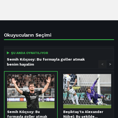
Okuyucuların Seçimi
ŞU ANDA OYNATILIYOR
Semih Kılıçsoy: Bu formayla goller atmak
benim hayalim
<
>
Semih Kılıçsoy: Bu
Beşiktaş’ta Alexander
formayla goller atmak
Nübel: Bu şekilde…