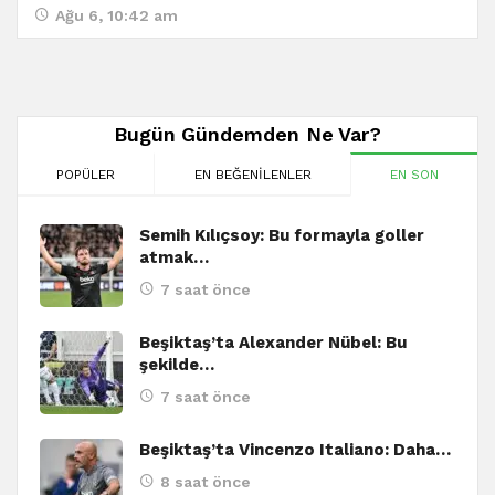
Ağu 6, 10:42 am
Bugün Gündemden Ne Var?
POPÜLER
EN BEĞENILENLER
EN SON
Semih Kılıçsoy: Bu formayla goller
atmak…
7 saat önce
Beşiktaş’ta Alexander Nübel: Bu
şekilde…
7 saat önce
Beşiktaş’ta Vincenzo Italiano: Daha…
8 saat önce