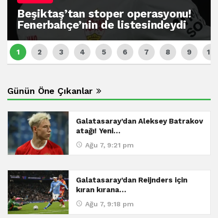
Beşiktaş’tan stoper operasyonu!
Fenerbahçe’nin de listesindeydi
Günün Öne Çıkanlar
Galatasaray’dan Aleksey Batrakov
atağı! Yeni…
Ağu 7, 9:21 pm
Galatasaray’dan Reijnders için
kıran kırana…
Ağu 7, 9:18 pm