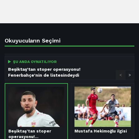
Okuyucuların Seçimi
ŞU ANDA OYNATILIYOR
Beşiktaş'tan stoper operasyonu!
Fenerbahçe'nin de listesindeydi
<
>
Beşiktaş’tan stoper
Mustafa Hekimoğlu ilgisi
operasyonu!…