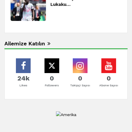
Lukaku…
Ailemize Katılın
24k
0
0
0
Likes
Followers
Takipçi Sayısı
Abone Sayısı