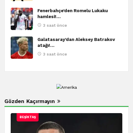
Fenerbahçe’den Romelu Lukaku
hamlesi!…
3 saat önce
Galatasaray’dan Aleksey Batrakov
atağı!…
3 saat önce
Gözden Kaçırmayın
BEŞIKTAŞ