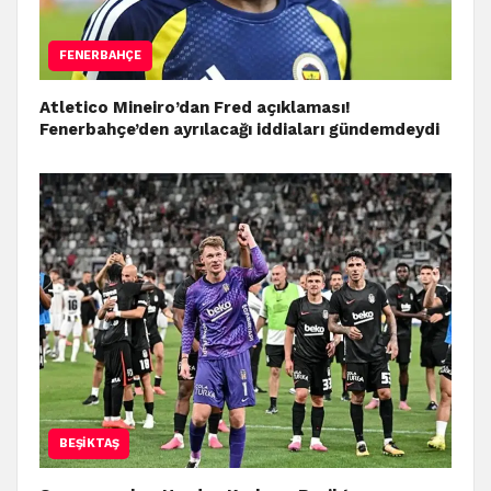
FENERBAHÇE
Atletico Mineiro’dan Fred açıklaması!
Fenerbahçe’den ayrılacağı iddiaları gündemdeydi
BEŞIKTAŞ