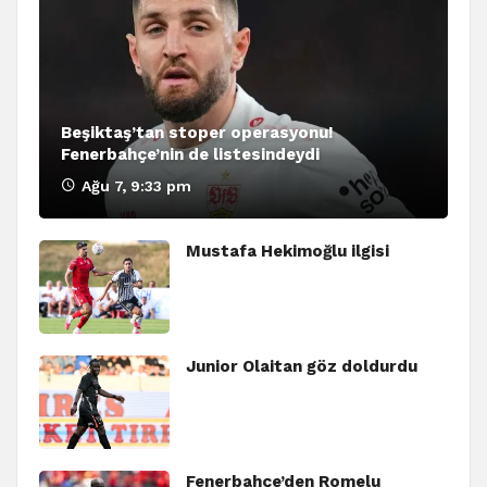
Beşiktaş’tan stoper operasyonu!
Fenerbahçe’nin de listesindeydi
Ağu 7, 9:33 pm
Mustafa Hekimoğlu ilgisi
Junior Olaitan göz doldurdu
Fenerbahçe’den Romelu