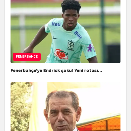
FENERBAHÇE
Fenerbahçe’ye Endrick şoku! Yeni rotası…