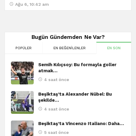
Ağu 6, 10:42 am
Bugün Gündemden Ne Var?
POPÜLER
EN BEĞENILENLER
EN SON
Semih Kılıçsoy: Bu formayla goller
atmak…
4 saat önce
Beşiktaş’ta Alexander Nübel: Bu
şekilde…
4 saat önce
Beşiktaş’ta Vincenzo Italiano: Daha…
5 saat önce