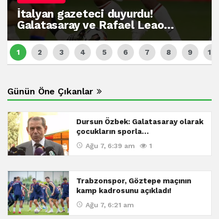
İtalyan gazeteci duyurdu!
Galatasaray ve Rafael Leao…
Günün Öne Çıkanlar
Dursun Özbek: Galatasaray olarak
çocukların sporla…
Ağu 7, 6:39 am
1
Trabzonspor, Göztepe maçının
kamp kadrosunu açıkladı!
Ağu 7, 6:21 am