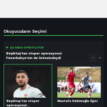
Okuyucuların Seçimi
ŞU ANDA OYNATILIYOR
Beşiktaş'tan stoper operasyonu!
Fenerbahçe'nin de listesindeydi
<
>
Beşiktaş’tan stoper
Mustafa Hekimoğlu ilgisi
operasyonu!…