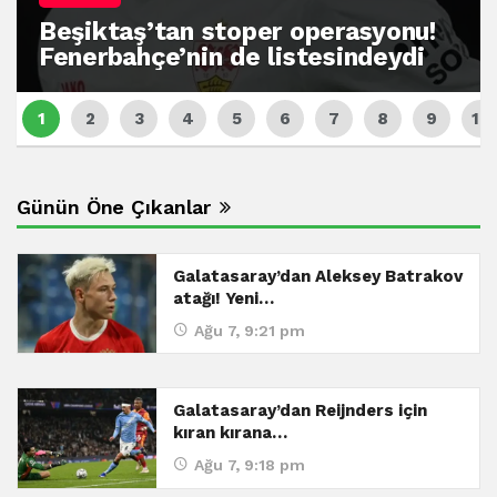
Beşiktaş’tan stoper operasyonu!
Fenerbahçe’nin de listesindeydi
Günün Öne Çıkanlar
Galatasaray’dan Aleksey Batrakov
atağı! Yeni…
Ağu 7, 9:21 pm
Galatasaray’dan Reijnders için
kıran kırana…
Ağu 7, 9:18 pm