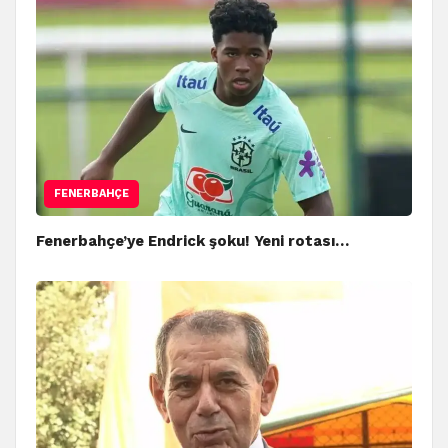
FENERBAHÇE
Fenerbahçe’ye Endrick şoku! Yeni rotası…