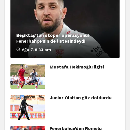
Beşiktaş’tan stoper operasyonu!
Fenerbahçe’nin de listesindeydi
Ağu 7, 9:33 pm
Mustafa Hekimoğlu ilgisi
Junior Olaitan göz doldurdu
Fenerbahçe’den Romelu