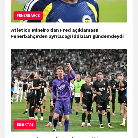
FENERBAHÇE
Atletico Mineiro’dan Fred açıklaması!
Fenerbahçe’den ayrılacağı iddiaları gündemdeydi
BEŞIKTAŞ