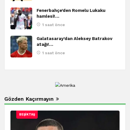
Fenerbahçe’den Romelu Lukaku
hamlesi!…
1 saat önce
Galatasaray’dan Aleksey Batrakov
atağı!…
1 saat önce
Gözden Kaçırmayın
BEŞIKTAŞ