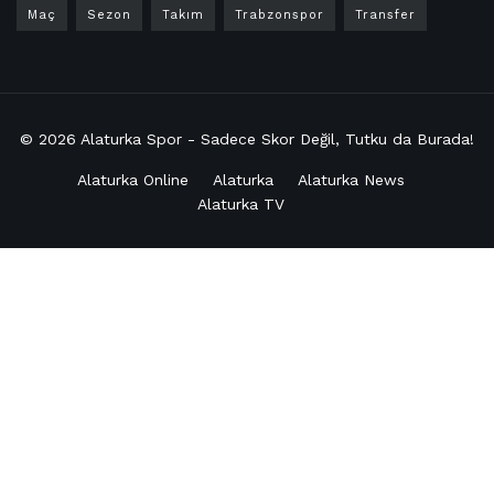
Maç
Sezon
Takım
Trabzonspor
Transfer
© 2026
Alaturka Spor - Sadece Skor Değil, Tutku da Burada!
Alaturka Online
Alaturka
Alaturka News
Alaturka TV