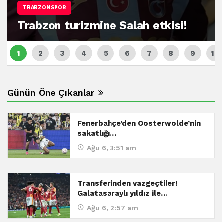
TRABZONSPOR
Trabzon turizmine Salah etkisi!
Günün Öne Çıkanlar
Fenerbahçe’den Oosterwolde’nin
sakatlığı…
Ağu 6, 3:51 am
Transferinden vazgeçtiler!
Galatasaraylı yıldız ile…
Ağu 6, 2:57 am