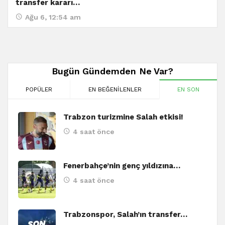
transfer kararı…
Ağu 6, 12:54 am
Bugün Gündemden Ne Var?
POPÜLER
EN BEĞENILENLER
EN SON
Trabzon turizmine Salah etkisi!
4 saat önce
Fenerbahçe’nin genç yıldızına…
4 saat önce
Trabzonspor, Salah’ın transfer…