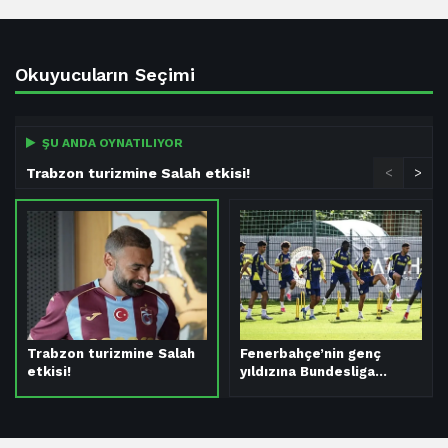
Okuyucuların Seçimi
ŞU ANDA OYNATILIYOR
Trabzon turizmine Salah etkisi!
<
>
Trabzon turizmine Salah
Fenerbahçe’nin genç
etkisi!
yıldızına Bundesliga…