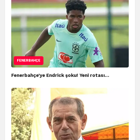
FENERBAHÇE
Fenerbahçe’ye Endrick şoku! Yeni rotası…