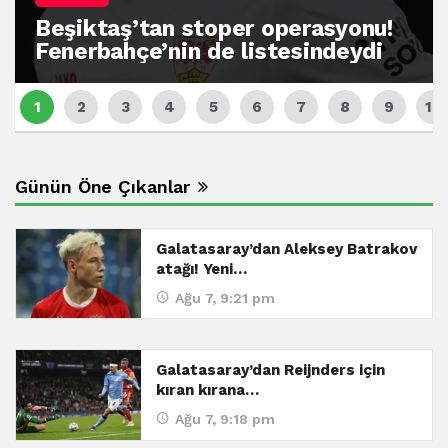
Beşiktaş’tan stoper operasyonu!
Fenerbahçe’nin de listesindeydi
Günün Öne Çıkanlar
Galatasaray’dan Aleksey Batrakov
atağı! Yeni…
Ağu 7, 9:21 pm
Galatasaray’dan Reijnders için
kıran kırana…
Ağu 7, 9:18 pm