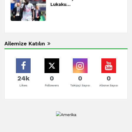
Lukaku…
Ailemize Katılın
24k
0
0
0
Likes
Followers
Takipçi Sayısı
Abone Sayısı