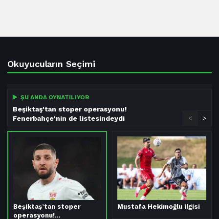
Okuyucuların Seçimi
ŞU ANDA OYNATILIYOR
Beşiktaş'tan stoper operasyonu!
Fenerbahçe'nin de listesindeydi
<
>
Beşiktaş’tan stoper
Mustafa Hekimoğlu ilgisi
operasyonu!…