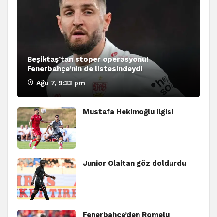
Beşiktaş’tan stoper operasyonu!
Fenerbahçe’nin de listesindeydi
Ağu 7, 9:33 pm
Mustafa Hekimoğlu ilgisi
Junior Olaitan göz doldurdu
Fenerbahçe’den Romelu