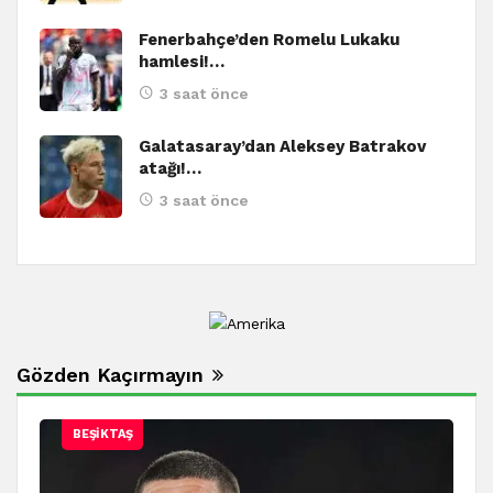
Fenerbahçe’den Romelu Lukaku
hamlesi!…
3 saat önce
Galatasaray’dan Aleksey Batrakov
atağı!…
3 saat önce
Gözden Kaçırmayın
BEŞIKTAŞ