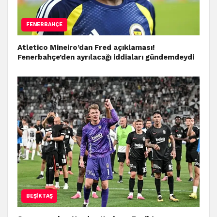
FENERBAHÇE
Atletico Mineiro’dan Fred açıklaması!
Fenerbahçe’den ayrılacağı iddiaları gündemdeydi
BEŞIKTAŞ