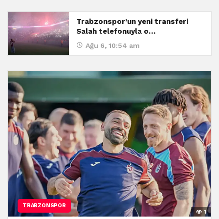
Trabzonspor’un yeni transferi
Salah telefonuyla o…
Ağu 6, 10:54 am
TRABZONSPOR
1