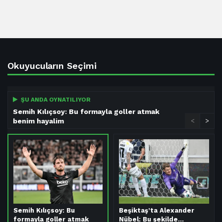
Okuyucuların Seçimi
ŞU ANDA OYNATILIYOR
Semih Kılıçsoy: Bu formayla goller atmak
benim hayalim
<
>
Semih Kılıçsoy: Bu
Beşiktaş’ta Alexander
formayla goller atmak
Nübel: Bu şekilde…