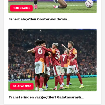
FENERBAHÇE
Fenerbahçe’den Oosterwolde’nin…
GALATASARAY
Transferinden vazgeçtiler! Galatasaraylı…