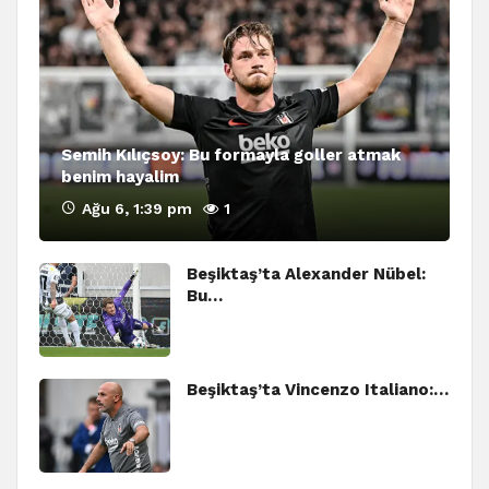
Semih Kılıçsoy: Bu formayla goller atmak
benim hayalim
Ağu 6, 1:39 pm
1
Beşiktaş’ta Alexander Nübel:
Bu…
Beşiktaş’ta Vincenzo Italiano:…