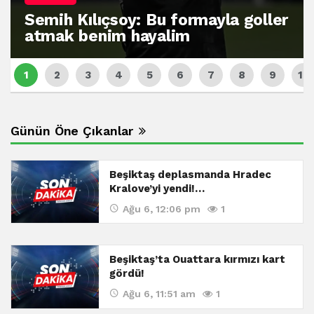
Semih Kılıçsoy: Bu formayla goller
atmak benim hayalim
Günün Öne Çıkanlar
Beşiktaş deplasmanda Hradec
Kralove’yi yendi!…
Ağu 6, 12:06 pm
1
Beşiktaş’ta Ouattara kırmızı kart
gördü!
Ağu 6, 11:51 am
1