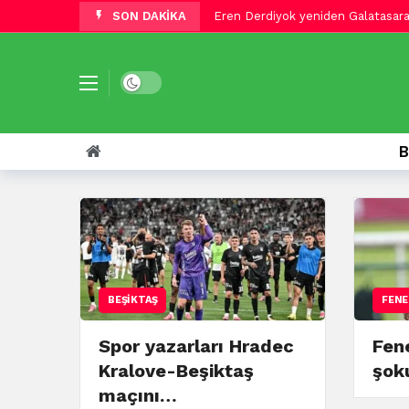
SON DAKİKA
Galatasaray, Efe Mandıracı ile 2 y
Fenerbahçe’ye Endrick şoku! Yeni
Dursun Özbek: Galatasaray olarak 
Trabzonspor, Göztepe maçının ka
Galatasaray’dan transferde 10 nu
B
Trabzonspor’dan Tim Jabol Folcarel
Trabzonspor’da flaş Lukaku gelişme
Fenerbahçe’den Marsilya’dan yeni y
İtalyan gazeteci duyurdu! Galata
BEŞIKTAŞ
FENE
Spor yazarları Hradec
Fen
Kralove-Beşiktaş
şok
maçını…