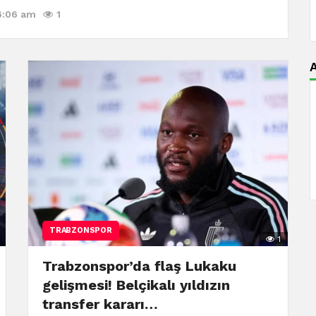
6:06 am
1
A
TRABZONSPOR
1
Trabzonspor’da flaş Lukaku
gelişmesi! Belçikalı yıldızın
transfer kararı…