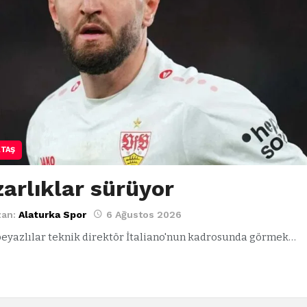
KTAŞ
arlıklar sürüyor
zan:
Alaturka Spor
6 Ağustos 2026
beyazlılar teknik direktör İtaliano'nun kadrosunda görmek…