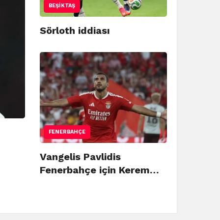
BEŞIKTAŞ
Sörloth iddiası
FENERBAHÇE
Vangelis Pavlidis
Fenerbahçe için Kerem…