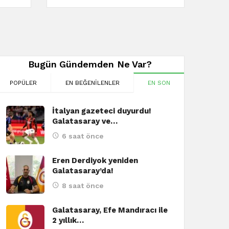
Bugün Gündemden Ne Var?
POPÜLER
EN BEĞENILENLER
EN SON
İtalyan gazeteci duyurdu!
Galatasaray ve…
6 saat önce
Eren Derdiyok yeniden
Galatasaray’da!
8 saat önce
Galatasaray, Efe Mandıracı ile
2 yıllık…