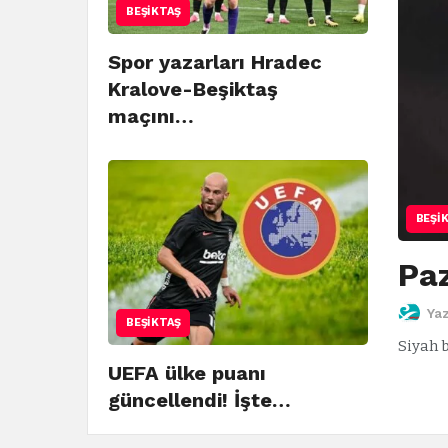
BEŞIKTAŞ
Spor yazarları Hradec
Kralove-Beşiktaş
maçını…
BEŞI
Paz
Ya
BEŞIKTAŞ
Siyah 
UEFA ülke puanı
güncellendi! İşte…