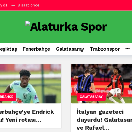
ıllık sözleşme imzaladı
9 saat önce
 rotası…
11 saat önce
çocukların sporla buluşması için elimizden gelen her şeyi yapıyoruz
mp kadrosunu açıkladı!
12 saat önce
mara harekatı! İşte gündeme gelen son isim
12 saat önce
eşiktaş
Fenerbahçe
Galatasaray
Trabzonspor
li için sakatlık açıklaması!
12 saat önce
si! Belçikalı yıldızın transfer kararı…
13 saat önce
ıldız! İşte o isim…
15 saat önce
saray ve Rafael Leao…
6 saat önce
RBAHÇE
GALATASARAY
erbahçe’ye Endrick
İtalyan gazeteci
u! Yeni rotası…
duyurdu! Galatasa
ve Rafael…