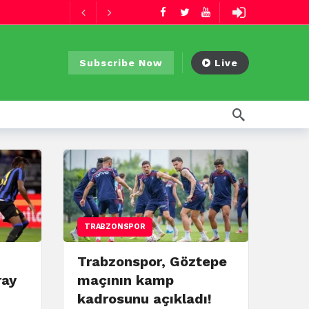
11 saat önce
Subscribe Now
Live
TRABZONSPOR
Trabzonspor, Göztepe
ray
maçının kamp
kadrosunu açıkladı!