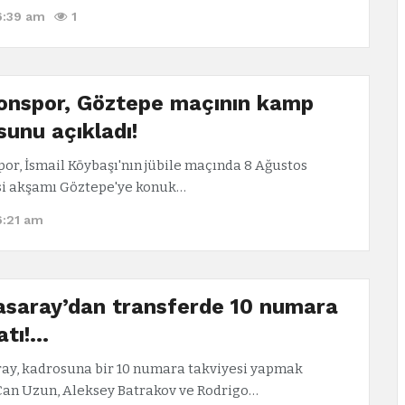
6:39 am
1
onspor, Göztepe maçının kamp
sunu açıkladı!
or, İsmail Köybaşı'nın jübile maçında 8 Ağustos
i akşamı Göztepe'ye konuk…
6:21 am
asaray’dan transferde 10 numara
atı!…
ay, kadrosuna bir 10 numara takviyesi yapmak
Can Uzun, Aleksey Batrakov ve Rodrigo…