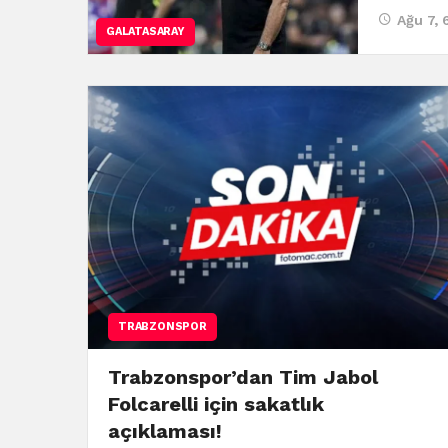
Ağu 7, 
GALATASARAY
TRABZONSPOR
Trabzonspor’dan Tim Jabol
Folcarelli için sakatlık
açıklaması!