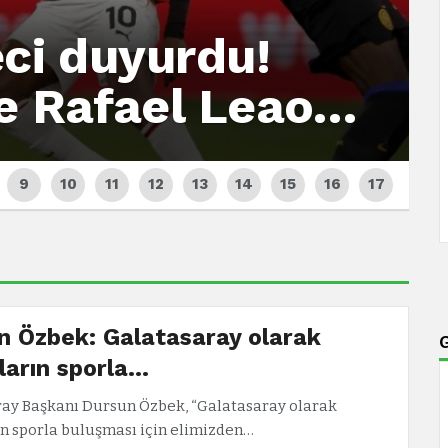
eci duyurdu!
ve Rafael Leao…
n Özbek: Galatasaray olarak
ların sporla…
ay Başkanı Dursun Özbek, “Galatasaray olarak
n sporla buluşması için elimizden…