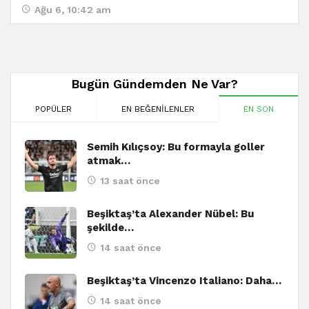
Ağu 6, 10:42 am
Bugün Gündemden Ne Var?
POPÜLER
EN BEĞENILENLER
EN SON
Semih Kılıçsoy: Bu formayla goller
atmak…
13 saat önce
Beşiktaş’ta Alexander Nübel: Bu
şekilde…
14 saat önce
Beşiktaş’ta Vincenzo Italiano: Daha…
14 saat önce