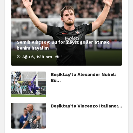
Semih Kılıçsoy: Bu formayla goller atmak
benim hayalim
Ağu 6, 1:39 pm
1
Beşiktaş’ta Alexander Nübel:
Bu…
Beşiktaş’ta Vincenzo Italiano:…