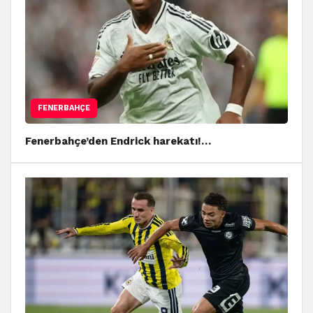
FENERBAHÇE
Fenerbahçe’den Endrick harekatı!…