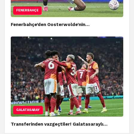
FENERBAHÇE
Fenerbahçe’den Oosterwolde’nin…
GALATASARAY
Transferinden vazgeçtiler! Galatasaraylı…