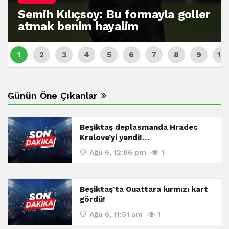
Semih Kılıçsoy: Bu formayla goller
atmak benim hayalim
Günün Öne Çıkanlar
Beşiktaş deplasmanda Hradec
Kralove’yi yendi!…
Ağu 6, 12:06 pm
1
Beşiktaş’ta Ouattara kırmızı kart
gördü!
Ağu 6, 11:51 am
1