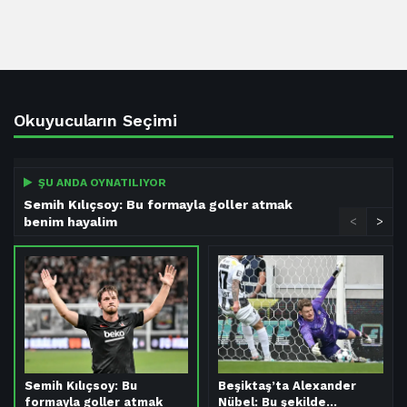
Okuyucuların Seçimi
ŞU ANDA OYNATILIYOR
Semih Kılıçsoy: Bu formayla goller atmak
benim hayalim
<
>
Semih Kılıçsoy: Bu
Beşiktaş’ta Alexander
formayla goller atmak
Nübel: Bu şekilde…