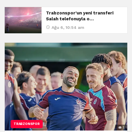
Trabzonspor’un yeni transferi
Salah telefonuyla o…
Ağu 6, 10:54 am
TRABZONSPOR
1