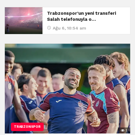
Trabzonspor’un yeni transferi
Salah telefonuyla o…
Ağu 6, 10:54 am
TRABZONSPOR
1