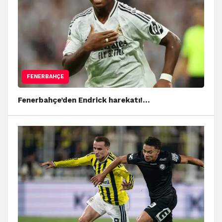
FENERBAHÇE
Fenerbahçe’den Endrick harekatı!…