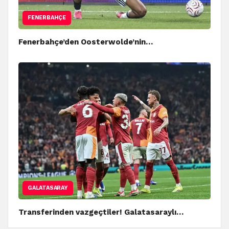
FENERBAHÇE
Fenerbahçe’den Oosterwolde’nin…
GALATASARAY
Transferinden vazgeçtiler! Galatasaraylı…