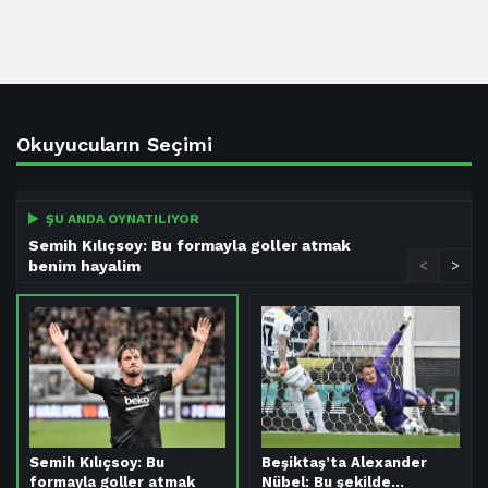
Okuyucuların Seçimi
ŞU ANDA OYNATILIYOR
Semih Kılıçsoy: Bu formayla goller atmak
benim hayalim
<
>
Semih Kılıçsoy: Bu
Beşiktaş’ta Alexander
formayla goller atmak
Nübel: Bu şekilde…