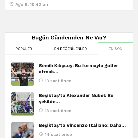
Ağu 6, 10:42 am
Bugün Gündemden Ne Var?
POPÜLER
EN BEĞENILENLER
EN SON
Semih Kılıçsoy: Bu formayla goller
atmak…
13 saat önce
Beşiktaş’ta Alexander Nübel: Bu
şekilde…
13 saat önce
Beşiktaş’ta Vincenzo Italiano: Daha…
14 saat önce