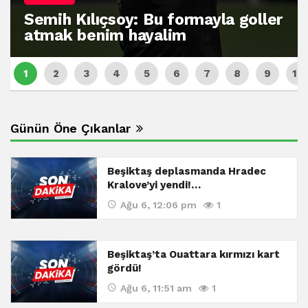
Semih Kılıçsoy: Bu formayla goller
atmak benim hayalim
Günün Öne Çıkanlar
Beşiktaş deplasmanda Hradec
Kralove’yi yendi!…
Ağu 6, 12:06 pm
1
Beşiktaş’ta Ouattara kırmızı kart
gördü!
Ağu 6, 11:51 am
1