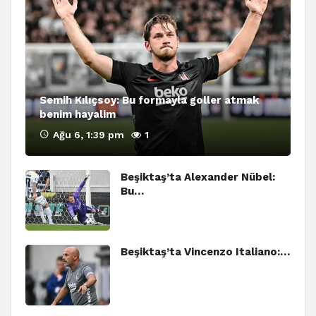
Semih Kılıçsoy: Bu formayla goller atmak
benim hayalim
Ağu 6, 1:39 pm
1
Beşiktaş’ta Alexander Nübel:
Bu…
Beşiktaş’ta Vincenzo Italiano:…