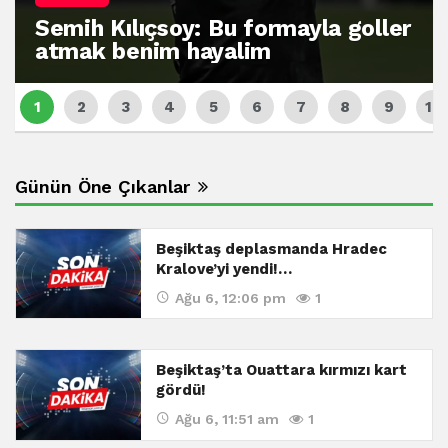
Semih Kılıçsoy: Bu formayla goller
atmak benim hayalim
Günün Öne Çıkanlar
Beşiktaş deplasmanda Hradec
Kralove’yi yendi!…
Ağu 6, 12:06 pm
1
Beşiktaş’ta Ouattara kırmızı kart
gördü!
Ağu 6, 11:51 am
1