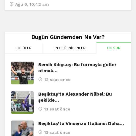
Ağu 6, 10:42 am
Bugün Gündemden Ne Var?
POPÜLER
EN BEĞENILENLER
EN SON
Semih Kılıçsoy: Bu formayla goller
atmak…
12 saat önce
Beşiktaş’ta Alexander Nübel: Bu
şekilde…
13 saat önce
Beşiktaş’ta Vincenzo Italiano: Daha…
13 saat önce