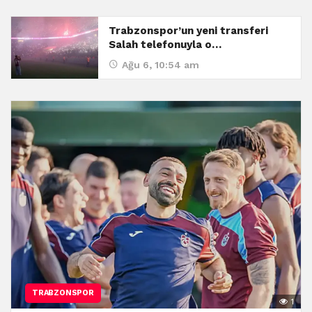
Trabzonspor’un yeni transferi
Salah telefonuyla o…
Ağu 6, 10:54 am
TRABZONSPOR
1