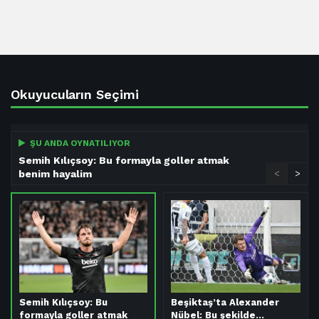
Okuyucuların Seçimi
ŞU ANDA OYNATILIYOR
Semih Kılıçsoy: Bu formayla goller atmak
benim hayalim
<
>
Semih Kılıçsoy: Bu
Beşiktaş’ta Alexander
formayla goller atmak
Nübel: Bu şekilde…