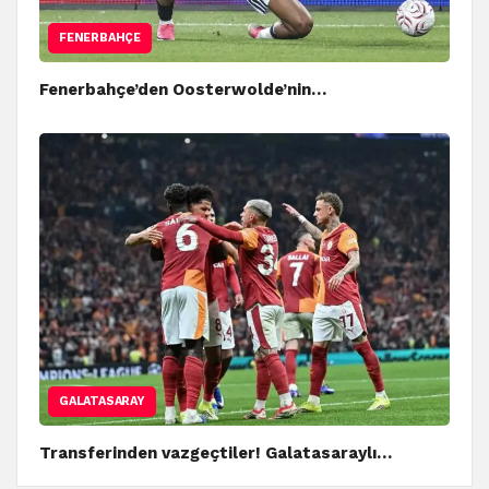
FENERBAHÇE
Fenerbahçe’den Oosterwolde’nin…
GALATASARAY
Transferinden vazgeçtiler! Galatasaraylı…