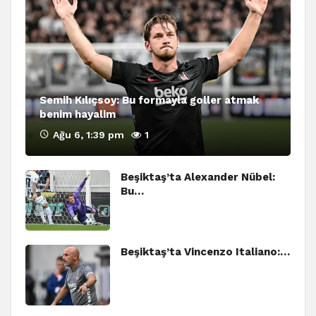
Semih Kılıçsoy: Bu formayla goller atmak
benim hayalim
Ağu 6, 1:39 pm
1
Beşiktaş’ta Alexander Nübel:
Bu…
Beşiktaş’ta Vincenzo Italiano:…