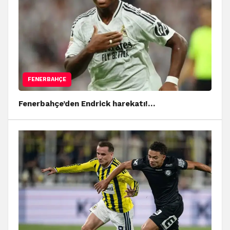
FENERBAHÇE
Fenerbahçe’den Endrick harekatı!…