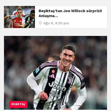
Beşiktaş’tan Joe Willock sürprizi!
Anlaşma…
Ağu 8, 9:30 pm
BEŞIKTAŞ