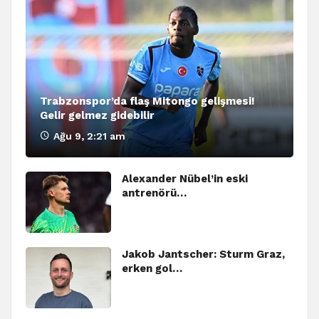
Trabzonspor’da flaş Mitongo gelişmesi!
Gelir gelmez gidebilir
Ağu 9, 2:21 am
Alexander Nübel’in eski
antrenörü…
Jakob Jantscher: Sturm Graz,
erken gol…