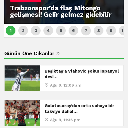
Trabzonspor’da flaş Mitongo
gelişmesi! Gelir gelmez gidebilir
Günün Öne Çıkanlar
Beşiktaş’a Vlahovic şoku! İspanyol
devi…
Ağu 9, 12:09 am
Galatasaray’dan orta sahaya bir
takviye daha!…
Ağu 8, 11:36 pm