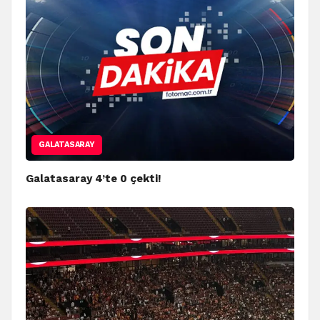
GALATASARAY
Galatasaray 4’te 0 çekti!