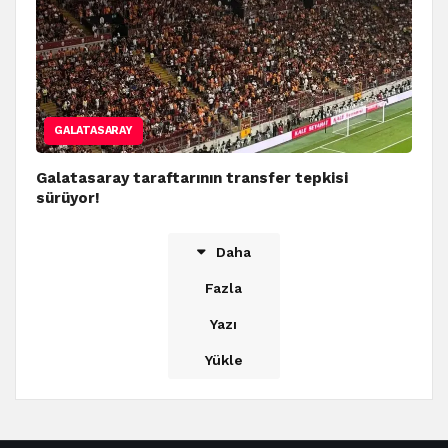
GALATASARAY
Galatasaray taraftarının transfer tepkisi
sürüyor!
Daha
Fazla
Yazı
Yükle