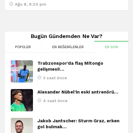
Ağu 8, 9:24 pm
Bugün Gündemden Ne Var?
POPÜLER
EN BEĞENILENLER
EN SON
Trabzonspor’da flaş Mitongo
gelişmesi!…
3 saat önce
Alexander Nübel’in eski antrenörü…
4 saat önce
Jakob Jantscher: Sturm Graz, erken
gol bulmak…