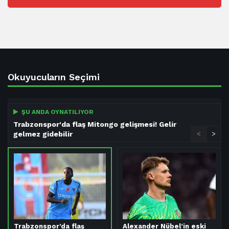
Okuyucuların Seçimi
ŞU ANDA OYNATILIYOR
Trabzonspor'da flaş Mitongo gelişmesi! Gelir
gelmez gidebilir
<
>
Trabzonspor’da flaş
Alexander Nübel’in eski