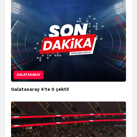
GALATASARAY
Galatasaray 4’te 0 çekti!