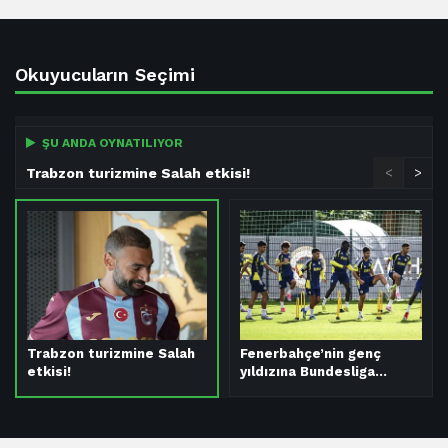
Okuyucuların Seçimi
ŞU ANDA OYNATILIYOR
Trabzon turizmine Salah etkisi!
<
>
Trabzon turizmine Salah
Fenerbahçe’nin genç
etkisi!
yıldızına Bundesliga…