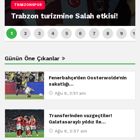
TRABZONSPOR
Trabzon turizmine Salah etkisi!
Günün Öne Çıkanlar
Fenerbahçe’den Oosterwolde’nin
sakatlığı…
Ağu 6, 3:51 am
Transferinden vazgeçtiler!
Galatasaraylı yıldız ile…
Ağu 6, 2:57 am