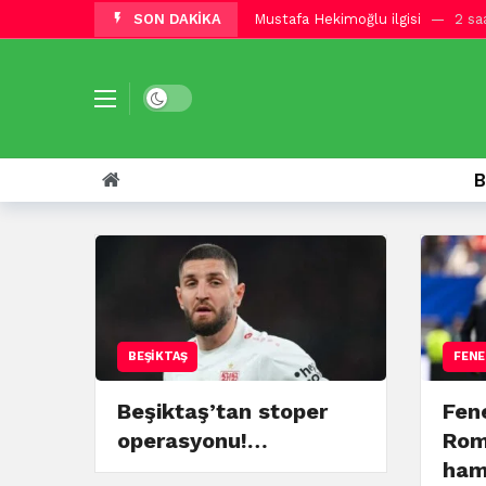
SON DAKİKA
Junior Olaitan göz doldurdu
2
Fenerbahçe’den Romelu Lukaku 
Galatasaray’dan Aleksey Batrakov a
Galatasaray’dan Reijnders için kıra
Galatasaray’da kritik görüşme! Su
B
Trabzonspor’dan Troy Parrott atağ
Galatasaray yeni sezon hazırlıklar
İtalyan gazeteci duyurdu! Galata
Beşiktaş’tan stoper operasyonu! 
BEŞIKTAŞ
FENE
Beşiktaş’tan stoper
Fen
operasyonu!…
Rom
ham