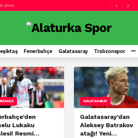
 saat önce
hamlesi! Resmi görüşmeler…
2 saat önce
tağı! Yeni teklif…
2 saat önce
n kırana yarış!
2 saat önce
udi Arabistan’dan gelen teklif sonrası…
2 saat önce
eşiktaş
Fenerbahçe
Galatasaray
Trabzonspor
ı!
2 saat önce
ını sürdürdü
10 saat önce
saray ve Rafael Leao…
11 saat önce
Fenerbahçe’nin de listesindeydi
2 saat önce
RBAHÇE
GALATASARAY
erbahçe’den
Galatasaray’dan
elu Lukaku
Aleksey Batrakov
lesi! Resmi…
atağı! Yeni…