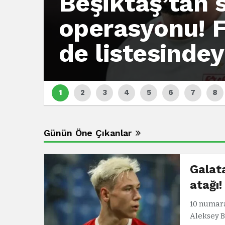
Beşiktaş’tan 
operasyonu! 
de listesindey
Günün Öne Çıkanlar
Galat
atağı!
10 numara
Aleksey B