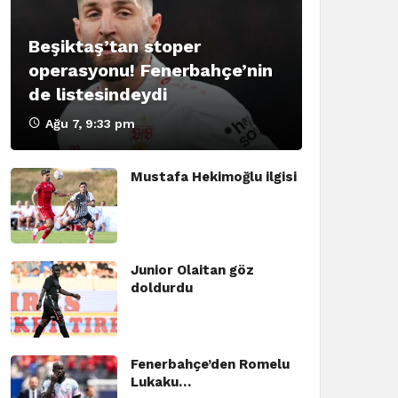
Beşiktaş’tan stoper
operasyonu! Fenerbahçe’nin
de listesindeydi
Ağu 7, 9:33 pm
Mustafa Hekimoğlu ilgisi
Junior Olaitan göz
doldurdu
Fenerbahçe’den Romelu
Lukaku…