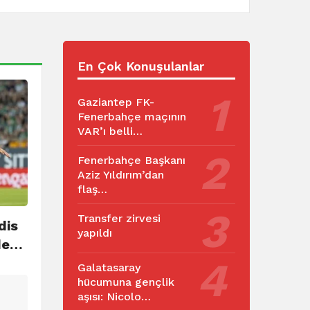
En Çok Konuşulanlar
Gaziantep FK-
Fenerbahçe maçının
VAR’ı belli…
Fenerbahçe Başkanı
Aziz Yıldırım’dan
flaş…
Transfer zirvesi
dis
yapıldı
rde…
Galatasaray
hücumuna gençlik
aşısı: Nicolo…