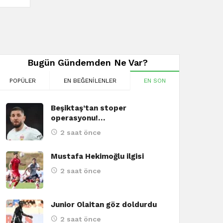
Bugün Gündemden Ne Var?
POPÜLER
EN BEĞENILENLER
EN SON
Beşiktaş’tan stoper
operasyonu!…
2 saat önce
Mustafa Hekimoğlu ilgisi
2 saat önce
Junior Olaitan göz doldurdu
2 saat önce