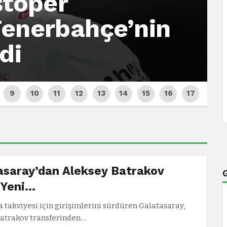
stoper
Fenerbahçe’nin
di
asaray’dan Aleksey Batrakov
 Yeni…
 takviyesi için girişimlerini sürdüren Galatasaray,
atrakov transferinden…