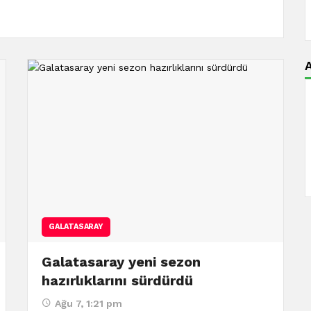
A
GALATASARAY
Galatasaray yeni sezon
hazırlıklarını sürdürdü
Ağu 7, 1:21 pm