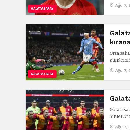
Ağu 7, 
GALATASARAY
Galata
kıran
Orta saha
gündemind
Ağu 7, 
GALATASARAY
Galat
Galatasar
Suudi Ar
Ağu 7, 