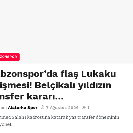
ZONSPOR
abzonspor’da flaş Lukaku
işmesi! Belçikalı yıldızın
nsfer kararı…
zan:
Alaturka Spor
7 Ağustos 2026
1
ed Salah'ı kadrosuna katarak yaz transfer döneminin
yonel…