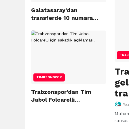
Galatasaray’dan
transferde 10 numara…
TRAB
Tr
TRABZONSPOR
gel
tra
Trabzonspor’dan Tim
Jabol Folcarelli…
Ya
Muhamm
sansas