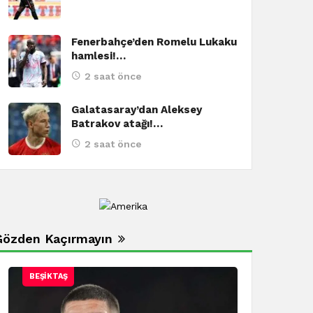
BEŞIKTAŞ
Fenerbahçe’den Romelu Lukaku
hamlesi!…
Mustafa Hekimoğlu 
2 saat önce
Galatasaray’dan Aleksey
Batrakov atağı!…
2 saat önce
Gözden Kaçırmayın
BEŞIKTAŞ