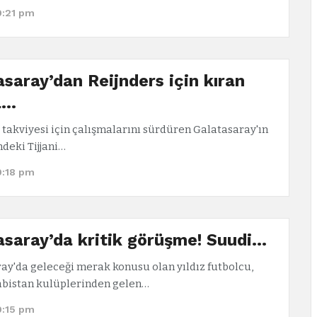
9:21 pm
saray’dan Reijnders için kıran
a…
 takviyesi için çalışmalarını sürdüren Galatasaray'ın
eki Tijjani…
9:18 pm
asaray’da kritik görüşme! Suudi…
ay'da geleceği merak konusu olan yıldız futbolcu,
abistan kulüplerinden gelen…
9:15 pm