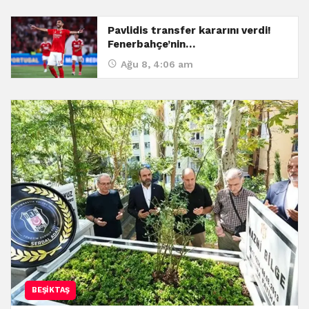
Pavlidis transfer kararını verdi!
Fenerbahçe’nin…
Ağu 8, 4:06 am
BEŞIKTAŞ