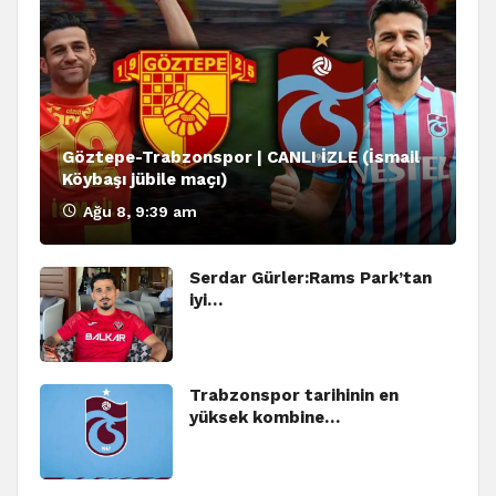
Göztepe-Trabzonspor | CANLI İZLE (İsmail
Köybaşı jübile maçı)
Ağu 8, 9:39 am
Serdar Gürler:Rams Park’tan
iyi…
Trabzonspor tarihinin en
yüksek kombine…