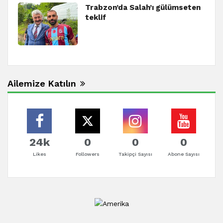
Trabzon’da Salah’ı gülümseten
teklif
Ailemize Katılın
24k
0
0
0
Likes
Followers
Takipçi Sayısı
Abone Sayısı