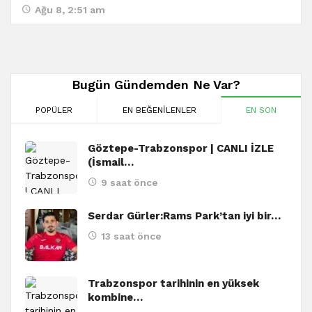
Ağu 8, 2:51 am
Bugün Gündemden Ne Var?
POPÜLER
EN BEĞENILENLER
EN SON
Göztepe-Trabzonspor | CANLI İZLE
(İsmail…
9 saat önce
Serdar Gürler:Rams Park’tan iyi bir…
13 saat önce
Trabzonspor tarihinin en yüksek
kombine…