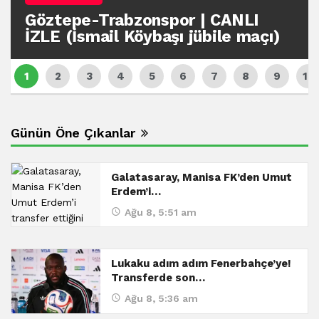
Göztepe-Trabzonspor | CANLI
İZLE (İsmail Köybaşı jübile maçı)
Günün Öne Çıkanlar
Galatasaray, Manisa FK’den Umut
Erdem’i…
Ağu 8, 5:51 am
Lukaku adım adım Fenerbahçe’ye!
Transferde son…
Ağu 8, 5:36 am