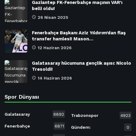
Gaziantep FK-Fenerbahçe maçının VAR’ı
belli oldu!
26 Nisan 2025
Fenerbahçe Başkanı Aziz Yıldırım’dan flaş
transfer hamlesi! Mason…
12 Haziran 2026
Galatasaray hücumuna gençlik aşısı: Nicolo
Tresoldi!
14 Haziran 2026
Spor Dünyası
Galatasaray
6892
Trabzonspor
4923
Fenerbahçe
6871
Gündem:
0