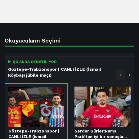
Okuyucuların Seçimi
ŞU ANDA OYNATILIYOR
Göztepe-Trabzonspor | CANLI İZLE (İsmail
Köybaşı jübile maçı)
<
>
Göztepe-Trabzonspor |
Serdar Gürler:Rams
CANLI İZLE (İsmail
Park’tan iyi bir sonuçla…