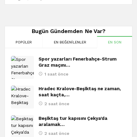
Bugün Gündemden Ne Var?
POPÜLER
EN BEĞENILENLER
EN SON
Spor yazarları Fenerbahçe-Strum
Graz maçını…
1 saat önce
Hradec Kralove-Beşiktaş ne zaman,
saat kaçta,…
2 saat önce
Beşiktaş tur kapısını Çekya’da
aralamak…
2 saat önce