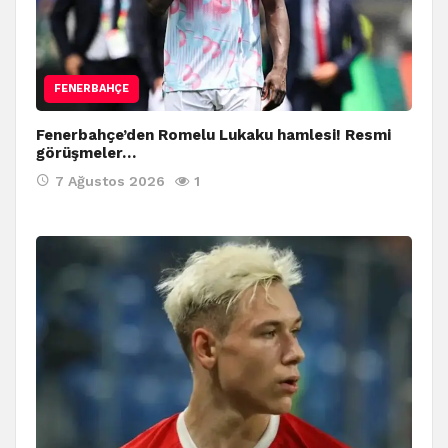
FENERBAHÇE
Fenerbahçe’den Romelu Lukaku hamlesi! Resmi
görüşmeler…
7 Ağustos 2026
1