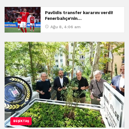
Pavlidis transfer kararını verdi!
Fenerbahçe’nin…
Ağu 8, 4:06 am
BEŞIKTAŞ