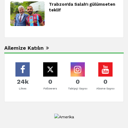
Trabzon’da Salah’ı gülümseten
teklif
Ailemize Katılın
24k
0
0
0
Likes
Followers
Takipçi Sayısı
Abone Sayısı