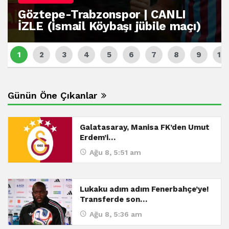
Göztepe-Trabzonspor | CANLI
İZLE (İsmail Köybaşı jübile maçı)
Günün Öne Çıkanlar
Galatasaray, Manisa FK’den Umut
Erdem’i…
Ağu 8, 5:51 am
Lukaku adım adım Fenerbahçe’ye!
Transferde son…
Ağu 8, 5:36 am