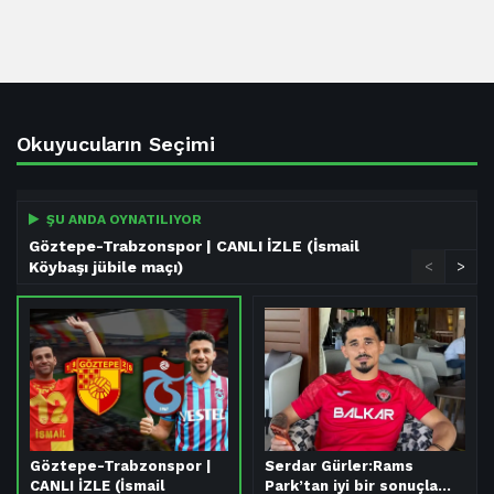
Okuyucuların Seçimi
ŞU ANDA OYNATILIYOR
Göztepe-Trabzonspor | CANLI İZLE (İsmail
Köybaşı jübile maçı)
<
>
Göztepe-Trabzonspor |
Serdar Gürler:Rams
CANLI İZLE (İsmail
Park’tan iyi bir sonuçla…