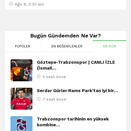
Ağu 8, 2:51 am
Bugün Gündemden Ne Var?
POPÜLER
EN BEĞENILENLER
EN SON
Göztepe-Trabzonspor | CANLI İZLE
(İsmail…
3 saat önce
Serdar Gürler:Rams Park’tan iyi bir…
7 saat önce
Trabzonspor tarihinin en yüksek
kombine…