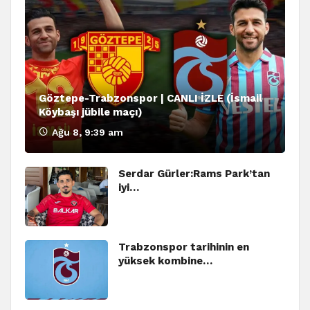
Göztepe-Trabzonspor | CANLI İZLE (İsmail
Köybaşı jübile maçı)
Ağu 8, 9:39 am
Serdar Gürler:Rams Park’tan
iyi…
Trabzonspor tarihinin en
yüksek kombine…