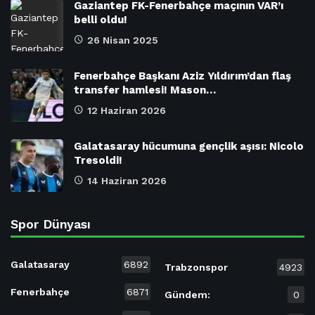
Gaziantep FK-Fenerbahçe maçının VAR’ı
belli oldu!
26 Nisan 2025
Fenerbahçe Başkanı Aziz Yıldırım’dan flaş
transfer hamlesi! Mason…
12 Haziran 2026
Galatasaray hücumuna gençlik aşısı: Nicolo
Tresoldi!
14 Haziran 2026
Spor Dünyası
Galatasaray
6892
Trabzonspor
4923
Fenerbahçe
6871
Gündem:
0