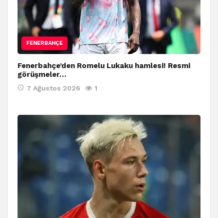
FENERBAHÇE
Fenerbahçe’den Romelu Lukaku hamlesi! Resmi
görüşmeler…
7 Ağustos 2026
1