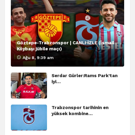
Göztepe-Trabzonspor | CANLI İZLE (İsmail
Köybaşı jübile maçı)
Ağu 8, 9:39 am
Serdar Gürler:Rams Park’tan
iyi…
Trabzonspor tarihinin en
yüksek kombine…