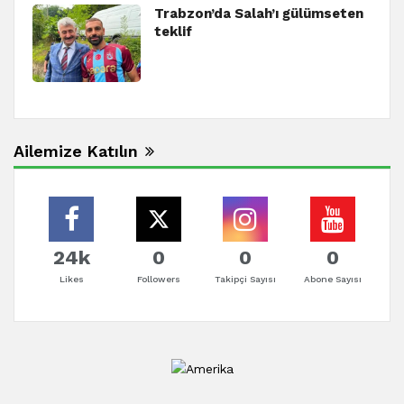
Trabzon’da Salah’ı gülümseten
teklif
Ailemize Katılın
24k
0
0
0
Likes
Followers
Takipçi Sayısı
Abone Sayısı