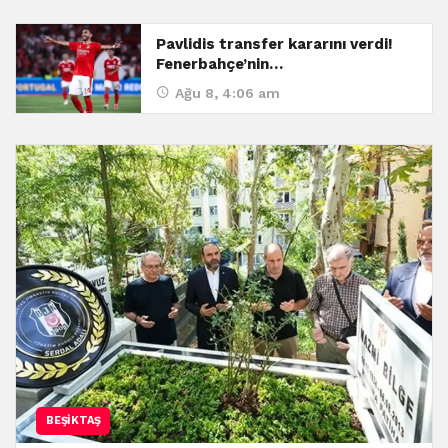
Pavlidis transfer kararını verdi!
Fenerbahçe’nin…
Ağu 8, 4:06 am
BEŞIKTAŞ