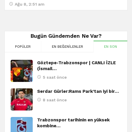
Ağu 8, 2:51 am
Bugün Gündemden Ne Var?
POPÜLER
EN BEĞENILENLER
EN SON
Göztepe-Trabzonspor | CANLI İZLE
(İsmail…
5 saat önce
Serdar Gürler:Rams Park’tan iyi bir…
8 saat önce
Trabzonspor tarihinin en yüksek
kombine…