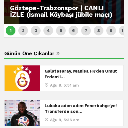
Göztepe-Trabzonspor | CANLI
İZLE (İsmail Köybaşı jübile maçı)
Günün Öne Çıkanlar
Galatasaray, Manisa FK’den Umut
Erdem’i…
Ağu 8, 5:51 am
Lukaku adım adım Fenerbahçe’ye!
Transferde son…
Ağu 8, 5:36 am