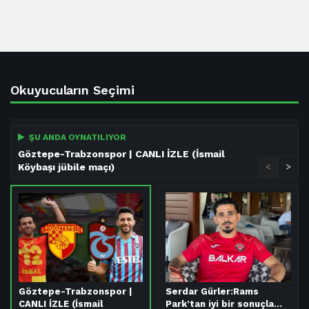
Okuyucuların Seçimi
ŞU ANDA OYNATILIYOR
Göztepe-Trabzonspor | CANLI İZLE (İsmail
Köybaşı jübile maçı)
<
>
Göztepe-Trabzonspor |
Serdar Gürler:Rams
CANLI İZLE (İsmail
Park’tan iyi bir sonuçla…