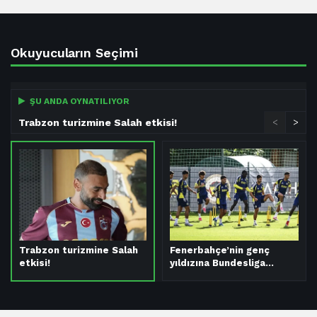
Okuyucuların Seçimi
ŞU ANDA OYNATILIYOR
Trabzon turizmine Salah etkisi!
<
>
Trabzon turizmine Salah
Fenerbahçe’nin genç
etkisi!
yıldızına Bundesliga…