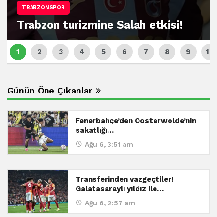
TRABZONSPOR
Trabzon turizmine Salah etkisi!
Günün Öne Çıkanlar
Fenerbahçe’den Oosterwolde’nin
sakatlığı…
Ağu 6, 3:51 am
Transferinden vazgeçtiler!
Galatasaraylı yıldız ile…
Ağu 6, 2:57 am