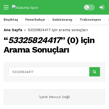
Dark mode
Beşiktaş
Fenerbahçe
Galatasaray
Trabzonspor
Ana Sayfa
53325824417 için arama sonuçları
“
53325824417
” (
0
) için
Arama Sonuçları
İçerik Mevcut Değil