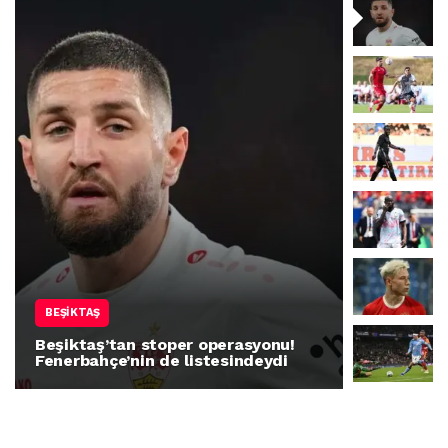
BEŞIKTAŞ
BEŞIKTAŞ
Beşiktaş’tan stoper operasyonu!
Fenerbahçe’nin de listesindeydi
Mustafa 