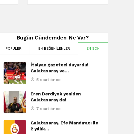
Bugün Gündemden Ne Var?
POPÜLER
EN BEĞENILENLER
EN SON
İtalyan gazeteci duyurdu!
Galatasaray ve…
5 saat önce
Eren Derdiyok yeniden
Galatasaray’da!
7 saat önce
Galatasaray, Efe Mandıracı ile
2 yıllık…