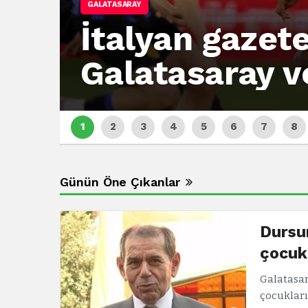
GALATASARAY
İtalyan gazet
Galatasaray 
Günün Öne Çıkanlar
Dursu
çocuk
Galatasar
çocukları