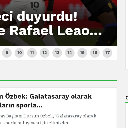
eci duyurdu!
ve Rafael Leao…
n Özbek: Galatasaray olarak
ların sporla…
ay Başkanı Dursun Özbek, “Galatasaray olarak
n sporla buluşması için elimizden…