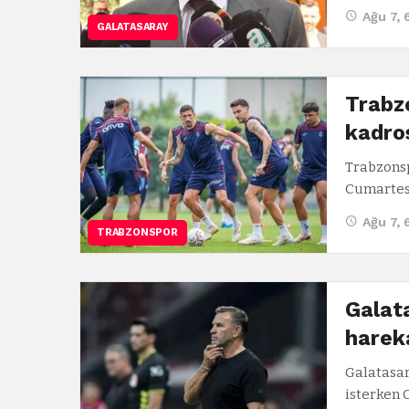
Ağu 7, 
GALATASARAY
Trabz
kadro
Trabzonsp
Cumartes
Ağu 7, 
TRABZONSPOR
Galat
harek
Galatasar
isterken 