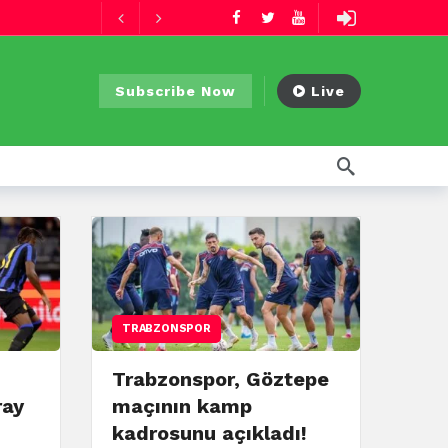
11 saat önce
Subscribe Now
Live
TRABZONSPOR
Trabzonspor, Göztepe
ray
maçının kamp
kadrosunu açıkladı!