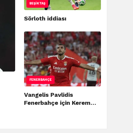
BEŞIKTAŞ
Sörloth iddiası
FENERBAHÇE
Vangelis Pavlidis
Fenerbahçe için Kerem…