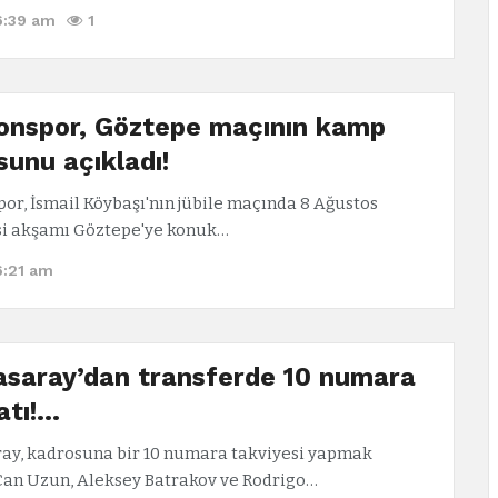
6:39 am
1
onspor, Göztepe maçının kamp
sunu açıkladı!
or, İsmail Köybaşı'nın jübile maçında 8 Ağustos
i akşamı Göztepe'ye konuk…
6:21 am
asaray’dan transferde 10 numara
atı!…
ay, kadrosuna bir 10 numara takviyesi yapmak
Can Uzun, Aleksey Batrakov ve Rodrigo…