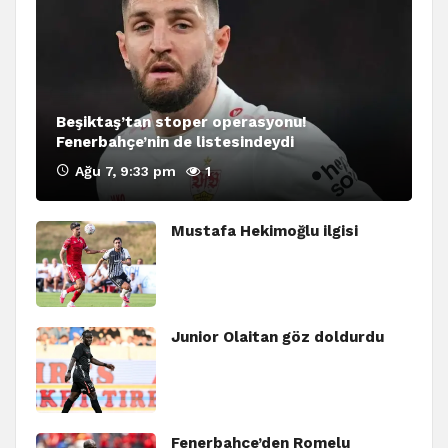
Beşiktaş’tan stoper operasyonu!
Fenerbahçe’nin de listesindeydi
Ağu 7, 9:33 pm
1
Mustafa Hekimoğlu ilgisi
Junior Olaitan göz doldurdu
Fenerbahçe’den Romelu