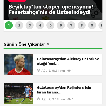
Beşiktaş’tan stoper operasyonu!
Fenerbahçe’nin de listesindeydi
Günün Öne Çıkanlar
Galatasaray’dan Aleksey Batrakov
atağı! Yeni…
Ağu 7, 9:21 pm
1
Galatasaray’dan Reijnders için
kıran kırana…
Ağu 7, 9:18 pm
1