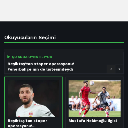
Okuyucuların Seçimi
ŞU ANDA OYNATILIYOR
Beşiktaş'tan stoper operasyonu!
Fenerbahçe'nin de listesindeydi
<
>
Beşiktaş’tan stoper
Mustafa Hekimoğlu ilgisi
operasyonu!…