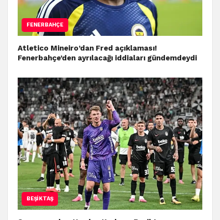
FENERBAHÇE
Atletico Mineiro’dan Fred açıklaması!
Fenerbahçe’den ayrılacağı iddiaları gündemdeydi
BEŞIKTAŞ