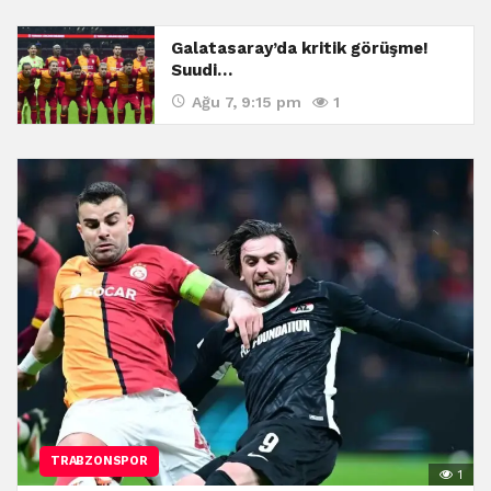
Galatasaray’da kritik görüşme!
Suudi…
Ağu 7, 9:15 pm
1
TRABZONSPOR
1