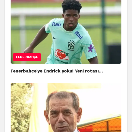
FENERBAHÇE
Fenerbahçe’ye Endrick şoku! Yeni rotası…