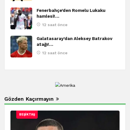
Fenerbahçe’den Romelu Lukaku
hamlesi!…
12 saat önce
Galatasaray’dan Aleksey Batrakov
atağı!…
12 saat önce
Gözden Kaçırmayın
BEŞIKTAŞ