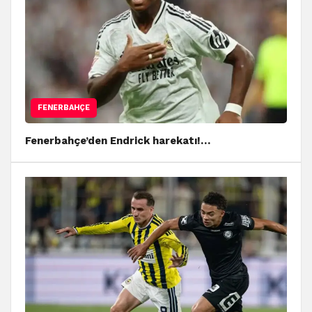
FENERBAHÇE
Fenerbahçe’den Endrick harekatı!…