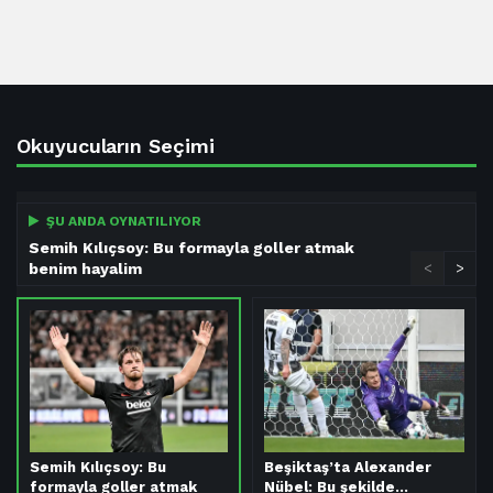
Okuyucuların Seçimi
ŞU ANDA OYNATILIYOR
Semih Kılıçsoy: Bu formayla goller atmak
benim hayalim
<
>
Semih Kılıçsoy: Bu
Beşiktaş’ta Alexander
formayla goller atmak
Nübel: Bu şekilde…