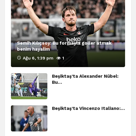
Semih Kılıçsoy: Bu formayla goller atmak
benim hayalim
Ağu 6, 1:39 pm
1
Beşiktaş’ta Alexander Nübel:
Bu…
Beşiktaş’ta Vincenzo Italiano:…