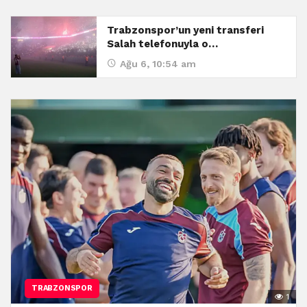
Trabzonspor’un yeni transferi
Salah telefonuyla o…
Ağu 6, 10:54 am
TRABZONSPOR
1