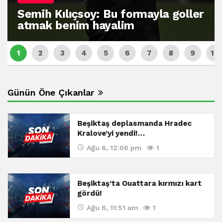
Semih Kılıçsoy: Bu formayla goller
atmak benim hayalim
Günün Öne Çıkanlar
Beşiktaş deplasmanda Hradec
Kralove’yi yendi!…
Ağu 6, 12:06 pm
1
Beşiktaş’ta Ouattara kırmızı kart
gördü!
Ağu 6, 11:51 am
1