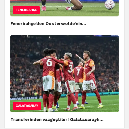
FENERBAHÇE
Fenerbahçe’den Oosterwolde’nin…
GALATASARAY
Transferinden vazgeçtiler! Galatasaraylı…