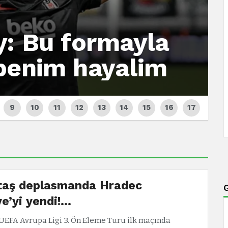
y: Bu formayla
benim hayalim
taş deplasmanda Hradec
e’yi yendi!…
 UEFA Avrupa Ligi 3. Ön Eleme Turu ilk maçında