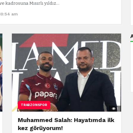
 ve kadrosuna Mısırlı yıldız…
 10:54 am
A
TRABZONSPOR
1
Muhammed Salah: Hayatımda ilk
kez görüyorum!