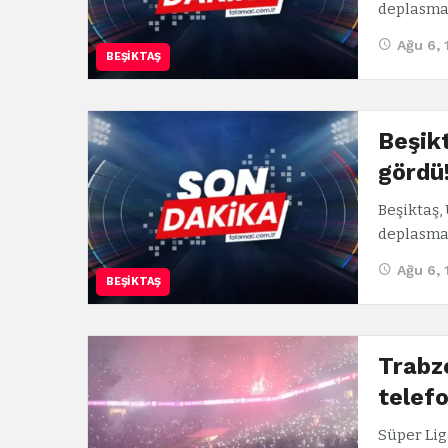
deplasma
Ağu 6,
BEŞIKTAŞ
Beşikt
gördü
Beşiktaş,
deplasman
Ağu 6, 
BEŞIKTAŞ
Trabz
telef
Süper Lig