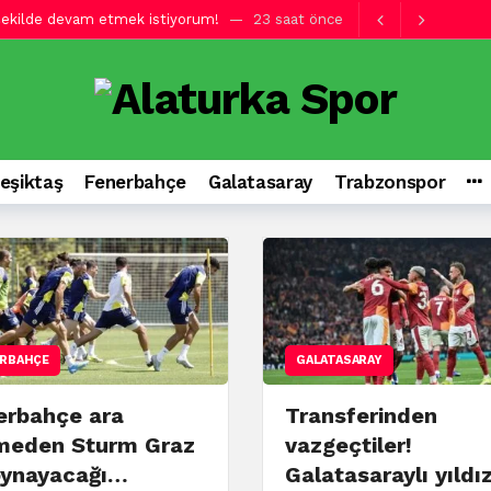
ha şiddetli olmamız gerekiyor!
23 saat önce
ve’yi yendi! Avantajı kaptı
24 saat önce
ve’yi yendi! Avantajı kaptı
24 saat önce
gördü!
1 gün önce
h telefonuyla o anları kaydetti!
1 gün önce
eşiktaş
Fenerbahçe
Galatasaray
Trabzonspor
e ilk antrenmanında
1 gün önce
kez görüyorum!
1 gün önce
çin görkemli tören!
1 gün önce
er atmak benim hayalim
22 saat önce
RBAHÇE
GALATASARAY
erbahçe ara
Transferinden
meden Sturm Graz
vazgeçtiler!
 oynayacağı…
Galatasaraylı yıldı