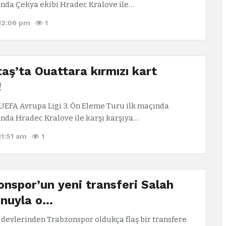
nda Çekya ekibi Hradec Kralove ile…
 12:06 pm
1
aş’ta Ouattara kırmızı kart
!
 UEFA Avrupa Ligi 3. Ön Eleme Turu ilk maçında
da Hradec Kralove ile karşı karşıya…
11:51 am
1
onspor’un yeni transferi Salah
onuyla o…
 devlerinden Trabzonspor oldukça flaş bir transfere