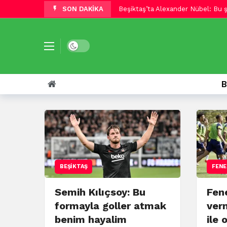
SON DAKİKA
Beşiktaş’ta Vincenzo Italiano: Da
Beşiktaş deplasmanda Hradec Kralo
Beşiktaş deplasmanda Hradec Kralo
Beşiktaş’ta Ouattara kırmızı kart 
Trabzonspor’un yeni transferi Sala
B
Muhammed Salah, Trabzonspor il
Muhammed Salah: Hayatımda ilk 
Trabzonspor’da Muhammed Salah i
Semih Kılıçsoy: Bu formayla goll
BEŞIKTAŞ
FENE
Semih Kılıçsoy: Bu
Fen
formayla goller atmak
ver
benim hayalim
ile