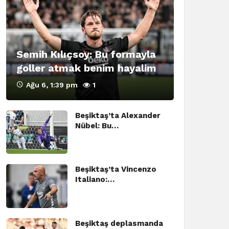
Semih Kılıçsoy: Bu formayla
goller atmak benim hayalim
Ağu 6, 1:39 pm
1
Beşiktaş’ta Alexander
Nübel: Bu…
Beşiktaş’ta Vincenzo
Italiano:…
Beşiktaş deplasmanda