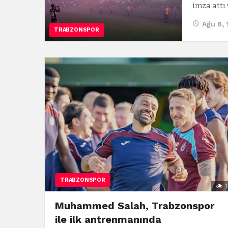
imza attı
Ağu 6,
TRABZONSPOR
TRABZONSPOR
1
Muhammed Salah, Trabzonspor
ile ilk antrenmanında