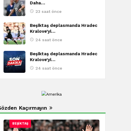
Daha…
Beşiktaş’ta Alexa
23 saat önce
Bu şekilde devam
Beşiktaş deplasmanda Hradec
Kralove’yi…
istiyorum!
24 saat önce
Beşiktaş deplasmanda Hradec
Kralove’yi…
24 saat önce
Gözden Kaçırmayın
BEŞIKTAŞ