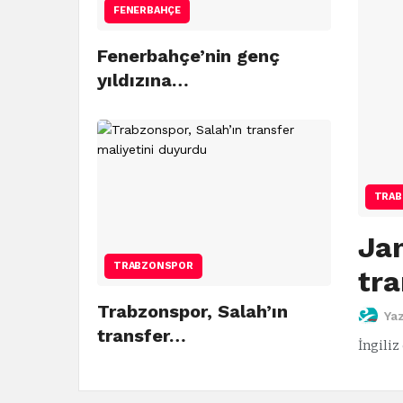
FENERBAHÇE
Fenerbahçe’nin genç
yıldızına…
TRAB
Ja
TRABZONSPOR
tra
Trabzonspor, Salah’ın
Ya
transfer…
İngili