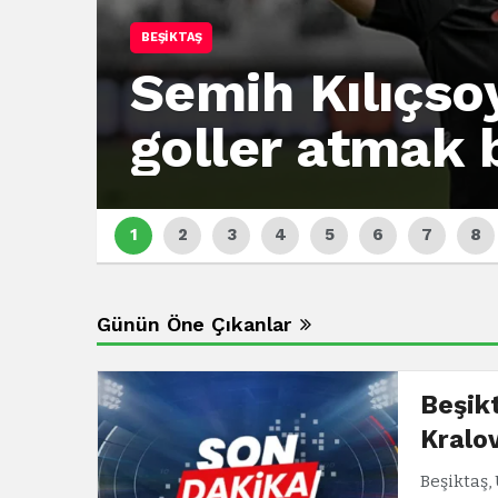
BEŞIKTAŞ
Semih Kılıçso
goller atmak 
Günün Öne Çıkanlar
Beşik
Kralov
Beşiktaş,