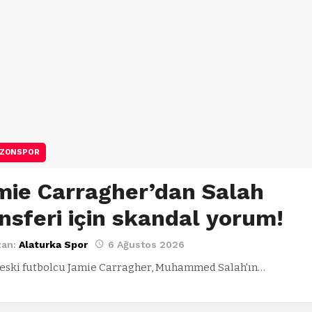
ZONSPOR
mie Carragher’dan Salah
nsferi için skandal yorum!
zan:
Alaturka Spor
6 Ağustos 2026
z eski futbolcu Jamie Carragher, Muhammed Salah'ın…