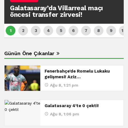
Galatasaray’da Villarreal maçı
öncesi transfer zirvesi!
Günün Öne Çıkanlar
Fenerbahçe’de Romelu Lukaku
gelişmesi! Aziz…
Ağu 8, 1:21 pm
Galatasaray 4’te 0 çekti!
Ağu 8, 1:06 pm