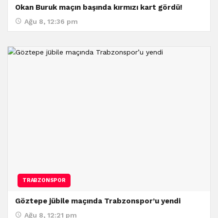
Okan Buruk maçın başında kırmızı kart gördü!
Ağu 8, 12:36 pm
TRABZONSPOR
Göztepe jübile maçında Trabzonspor’u yendi
Ağu 8, 12:21 pm