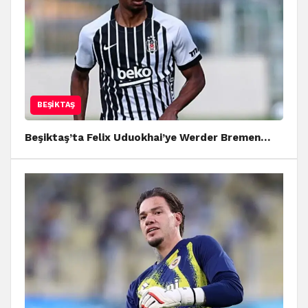
BEŞIKTAŞ
Beşiktaş’ta Felix Uduokhai’ye Werder Bremen…