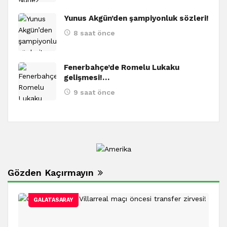
Yunus Akgün’den şampiyonluk sözleri!
8 saat önce
Fenerbahçe’de Romelu Lukaku
gelişmesi!…
9 saat önce
Gözden Kaçırmayın
GALATASARAY