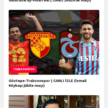
Galatasaray-Villarreal | CANLI (Hazırlık maçı)
TRABZONSPOR
Göztepe-Trabzonspor | CANLI İZLE (İsmail
Köybaşı jübile maçı)