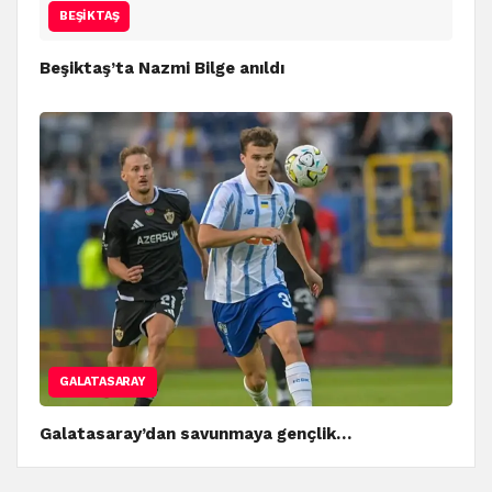
BEŞIKTAŞ
Beşiktaş’ta Nazmi Bilge anıldı
GALATASARAY
Galatasaray’dan savunmaya gençlik…