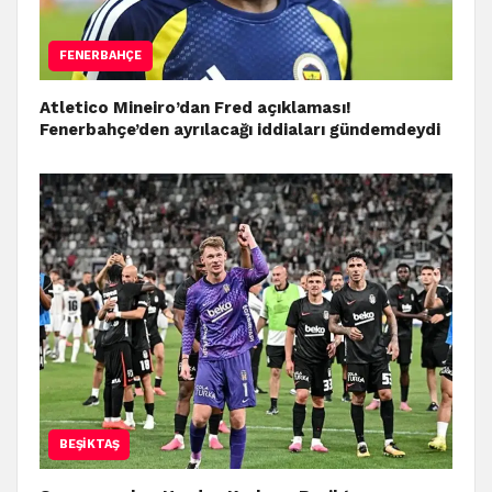
FENERBAHÇE
Atletico Mineiro’dan Fred açıklaması!
Fenerbahçe’den ayrılacağı iddiaları gündemdeydi
BEŞIKTAŞ