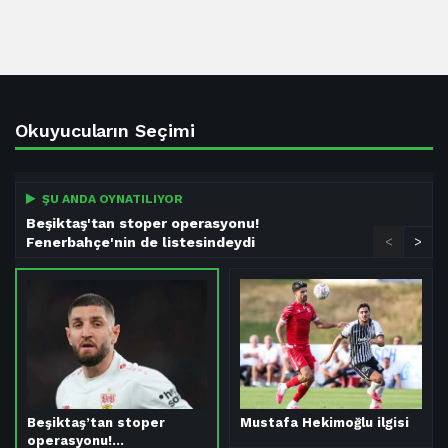
Okuyucuların Seçimi
ŞU ANDA OYNATILIYOR
Beşiktaş'tan stoper operasyonu!
Fenerbahçe'nin de listesindeydi
<
>
Beşiktaş’tan stoper
Mustafa Hekimoğlu ilgisi
operasyonu!…