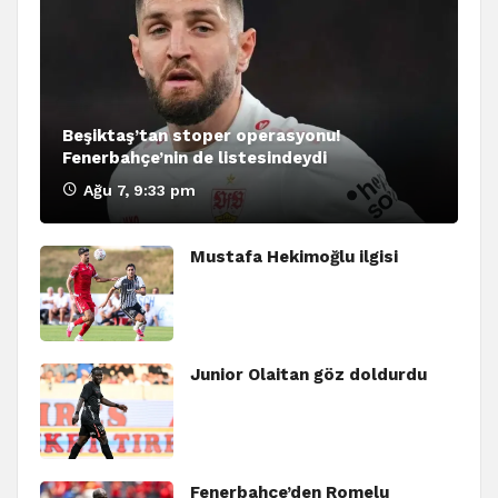
Beşiktaş’tan stoper operasyonu!
Fenerbahçe’nin de listesindeydi
Ağu 7, 9:33 pm
Mustafa Hekimoğlu ilgisi
Junior Olaitan göz doldurdu
Fenerbahçe’den Romelu