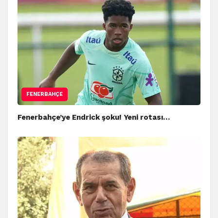
FENERBAHÇE
Fenerbahçe’ye Endrick şoku! Yeni rotası…