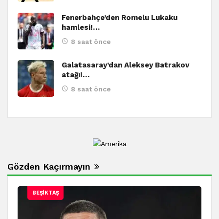
Fenerbahçe’den Romelu Lukaku
hamlesi!…
8 saat önce
Galatasaray’dan Aleksey Batrakov
atağı!…
8 saat önce
Gözden Kaçırmayın
BEŞIKTAŞ