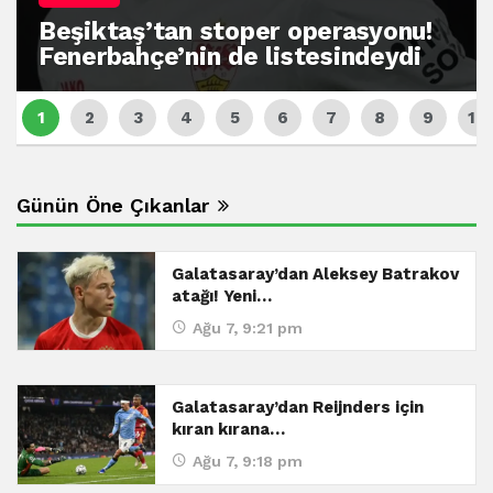
Beşiktaş’tan stoper operasyonu!
Fenerbahçe’nin de listesindeydi
Günün Öne Çıkanlar
Galatasaray’dan Aleksey Batrakov
atağı! Yeni…
Ağu 7, 9:21 pm
Galatasaray’dan Reijnders için
kıran kırana…
Ağu 7, 9:18 pm