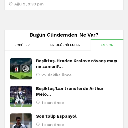
Ağu 9, 9:33 pm
Bugün Gündemden Ne Var?
POPÜLER
EN BEĞENILENLER
EN SON
Beşiktaş-Hradec Kralove rövanş maçı
ne zaman?…
22 dakika önce
Beşiktaş’tan transferde Arthur
Melo…
1 saat önce
Son talip Espanyol
1 saat önce