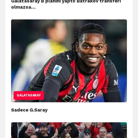
Galatasaray B planını yaptı! Batrakov transferi
olmazsa…
GALATASARAY
Sadece G.Saray