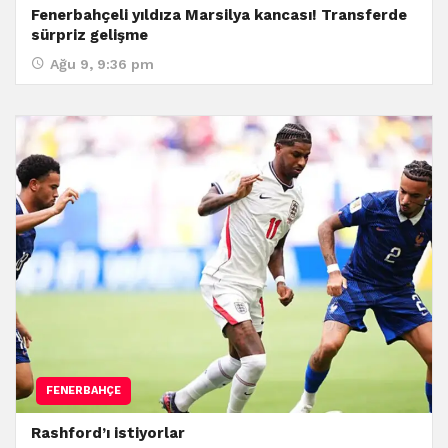
Fenerbahçeli yıldıza Marsilya kancası! Transferde
sürpriz gelişme
Ağu 9, 9:36 pm
FENERBAHÇE
Rashford’ı istiyorlar