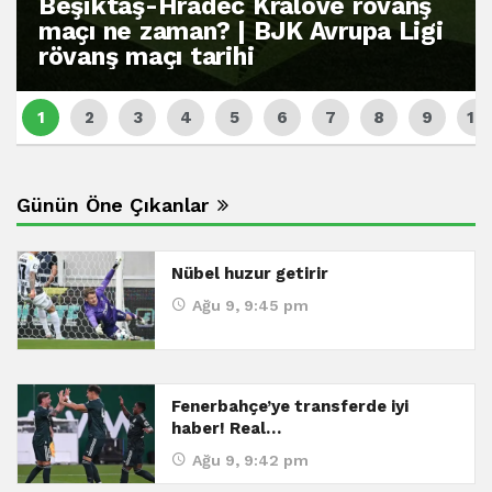
Beşiktaş-Hradec Kralove rövanş
maçı ne zaman? | BJK Avrupa Ligi
rövanş maçı tarihi
Günün Öne Çıkanlar
Nübel huzur getirir
Ağu 9, 9:45 pm
Fenerbahçe’ye transferde iyi
haber! Real…
Ağu 9, 9:42 pm