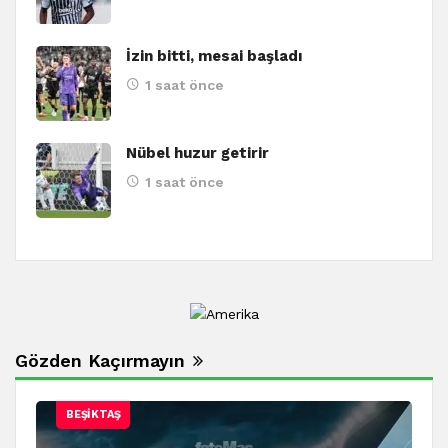
İzin bitti, mesai başladı
1 saat önce
Nübel huzur getirir
1 saat önce
Gözden Kaçırmayın
BEŞIKTAŞ