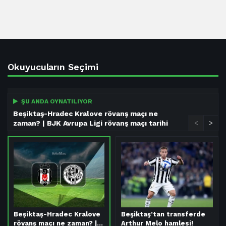
Okuyucuların Seçimi
ŞU ANDA OYNATILIYOR
Beşiktaş-Hradec Kralove rövanş maçı ne
zaman? | BJK Avrupa Ligi rövanş maçı tarihi
<
>
Beşiktaş-Hradec Kralove
Beşiktaş’tan transferde
rövanş maçı ne zaman? |…
Arthur Melo hamlesi!