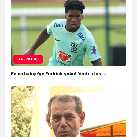
FENERBAHÇE
Fenerbahçe’ye Endrick şoku! Yeni rotası…