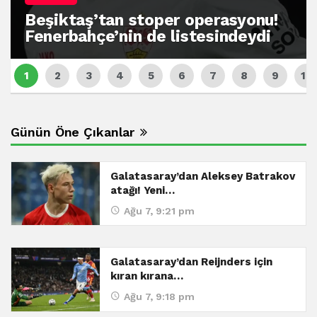
Beşiktaş’tan stoper operasyonu!
Fenerbahçe’nin de listesindeydi
Günün Öne Çıkanlar
Galatasaray’dan Aleksey Batrakov
atağı! Yeni…
Ağu 7, 9:21 pm
Galatasaray’dan Reijnders için
kıran kırana…
Ağu 7, 9:18 pm