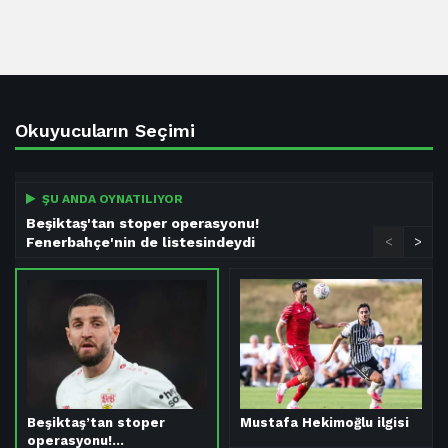
Okuyucuların Seçimi
ŞU ANDA OYNATILIYOR
Beşiktaş'tan stoper operasyonu!
Fenerbahçe'nin de listesindeydi
<
>
Beşiktaş’tan stoper
Mustafa Hekimoğlu ilgisi
operasyonu!…