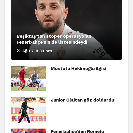
Beşiktaş’tan stoper operasyonu!
Fenerbahçe’nin de listesindeydi
Ağu 7, 9:33 pm
Mustafa Hekimoğlu ilgisi
Junior Olaitan göz doldurdu
Fenerbahçe’den Romelu