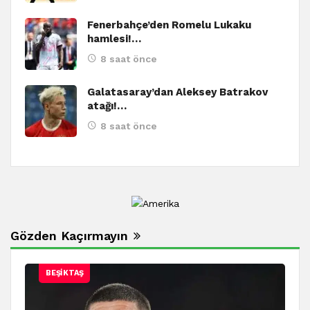
Fenerbahçe’den Romelu Lukaku
hamlesi!…
8 saat önce
Galatasaray’dan Aleksey Batrakov
atağı!…
8 saat önce
Gözden Kaçırmayın
BEŞIKTAŞ