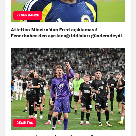
FENERBAHÇE
Atletico Mineiro’dan Fred açıklaması!
Fenerbahçe’den ayrılacağı iddiaları gündemdeydi
BEŞIKTAŞ