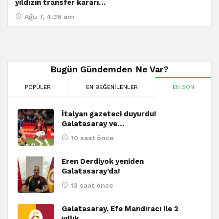
yıldızın transfer kararı…
Ağu 7, 4:36 am
Bugün Gündemden Ne Var?
POPÜLER
EN BEĞENILENLER
EN SON
İtalyan gazeteci duyurdu!
Galatasaray ve…
10 saat önce
Eren Derdiyok yeniden
Galatasaray’da!
13 saat önce
Galatasaray, Efe Mandıracı ile 2
yıllık…