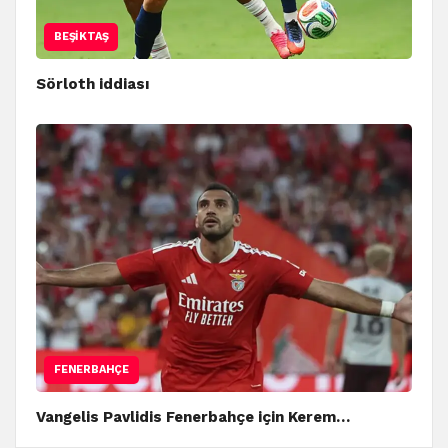
BEŞIKTAŞ
Sörloth iddiası
FENERBAHÇE
Vangelis Pavlidis Fenerbahçe için Kerem…