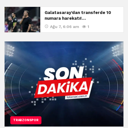
Galatasaray’dan transferde 10
numara harekatı!…
Ağu 7, 6:06 am
1
TRABZONSPOR