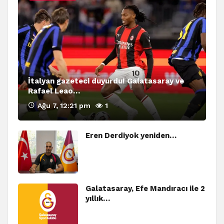
İtalyan gazeteci duyurdu! Galatasaray ve
Rafael Leao…
Ağu 7, 12:21 pm
1
Eren Derdiyok yeniden…
Galatasaray, Efe Mandıracı ile 2
yıllık…