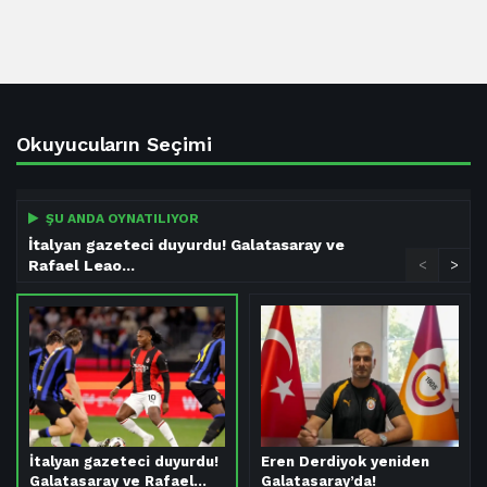
Okuyucuların Seçimi
ŞU ANDA OYNATILIYOR
İtalyan gazeteci duyurdu! Galatasaray ve
Rafael Leao...
<
>
İtalyan gazeteci duyurdu!
Eren Derdiyok yeniden
Galatasaray ve Rafael…
Galatasaray’da!