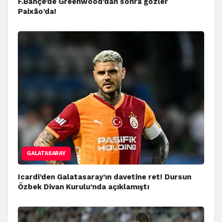
F.Bahçe’de Greenwood’dan sonra gözler
Paixão’da!
GALATASARAY
Icardi’den Galatasaray’ın davetine ret! Dursun
Özbek Divan Kurulu’nda açıklamıştı