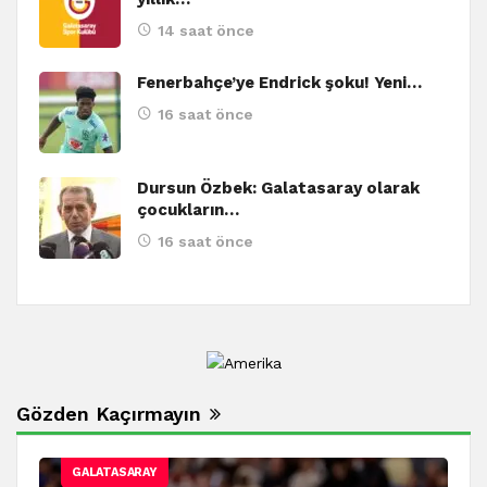
14 saat önce
Fenerbahçe’ye Endrick şoku! Yeni…
16 saat önce
Dursun Özbek: Galatasaray olarak
çocukların…
16 saat önce
Gözden Kaçırmayın
GALATASARAY