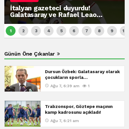
İtalyan gazeteci duyurdu!
Galatasaray ve Rafael Leao…
Günün Öne Çıkanlar
Dursun Özbek: Galatasaray olarak
çocukların sporla…
Ağu 7, 6:39 am
1
Trabzonspor, Göztepe maçının
kamp kadrosunu açıkladı!
Ağu 7, 6:21 am