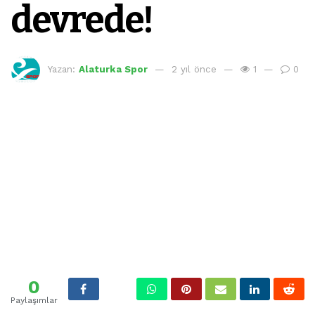
devrede!
Yazan:
Alaturka Spor
2 yıl önce
1
0
0
Paylaşımlar