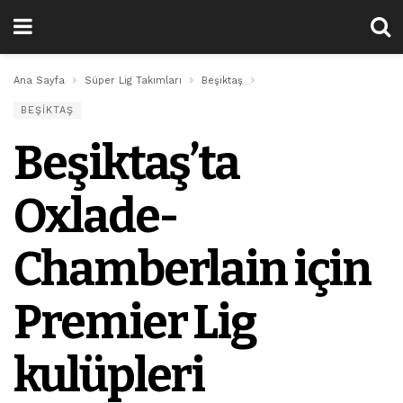
Ana Sayfa
Süper Lig Takımları
Beşiktaş
Beşiktaş’ta Oxlade-Chamberl
BEŞIKTAŞ
Beşiktaş’ta
Oxlade-
Chamberlain için
Premier Lig
kulüpleri