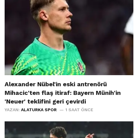
Alexander Nübel'in eski antrenörü
Mihacic'ten flaş itiraf: Bayern Münih'in
'Neuer' teklifini geri çevirdi
YAZAN:
ALATURKA SPOR
1 SAAT ÖNCE