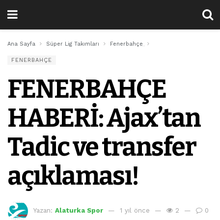
Ana Sayfa
Süper Lig Takımları
Fenerbahçe
FENERBAHÇE HABERİ: Ajax
FENERBAHÇE
FENERBAHÇE
HABERİ: Ajax’tan
Tadic ve transfer
açıklaması!
Yazan:
Alaturka Spor
1 yıl önce
2
0