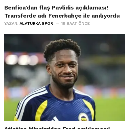
Benfica'dan flaş Pavlidis açıklaması!
Transferde adı Fenerbahçe ile anılıyordu
YAZAN:
ALATURKA SPOR
19 SAAT ÖNCE
Atletico Mineiro'dan Fred açıklaması!