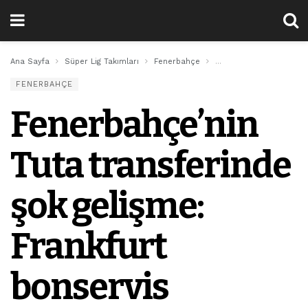
Ana Sayfa
Süper Lig Takımları
Fenerbahçe
Fenerbahçe’nin Tuta tran
FENERBAHÇE
Fenerbahçe’nin
Tuta transferinde
şok gelişme:
Frankfurt
bonservis