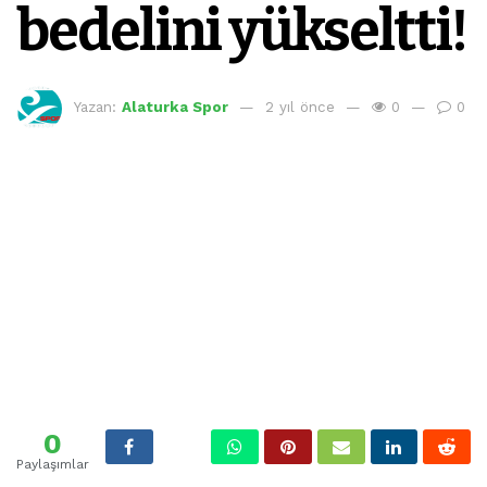
bedelini yükseltti!
Yazan:
Alaturka Spor
2 yıl önce
0
0
0
Paylaşımlar