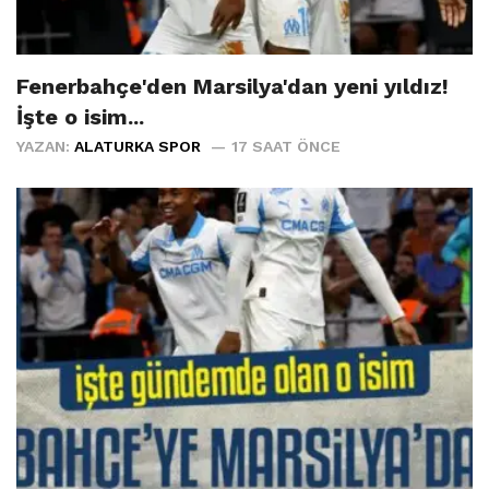
Fenerbahçe'den Marsilya'dan yeni yıldız!
İşte o isim...
YAZAN:
ALATURKA SPOR
17 SAAT ÖNCE