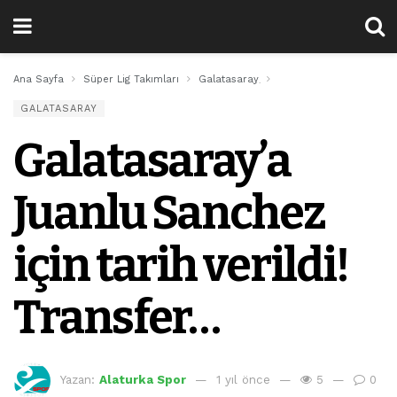
Ana Sayfa
Süper Lig Takımları
Galatasaray
Galatasaray’a Juanlu Sa
GALATASARAY
Galatasaray’a
Juanlu Sanchez
için tarih verildi!
Transfer…
Yazan:
Alaturka Spor
1 yıl önce
5
0