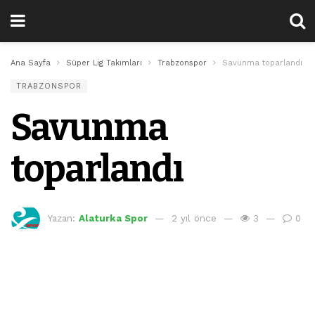
Ana Sayfa
Süper Lig Takımları
Trabzonspor
Savunma toparlandı
TRABZONSPOR
Savunma
toparlandı
Yazan:
Alaturka Spor
2 yıl önce
3
0