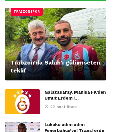
TRABZONSPOR
Trabzon’da Salah’ı gülümseten
teklif
Galatasaray, Manisa FK’den
Umut Erdem’i…
22 saat önce
Lukaku adım adım
Fenerbahçe’ye! Transferde