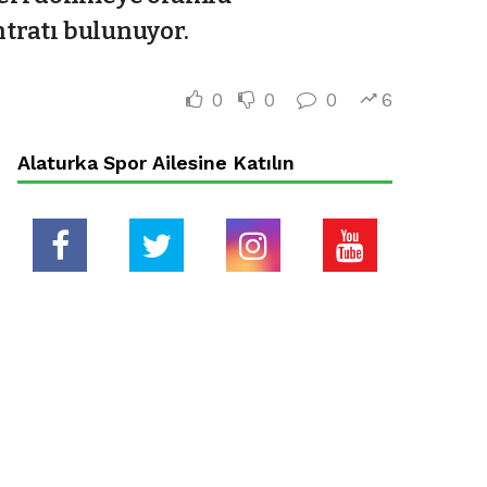
ntratı bulunuyor.
0
0
0
6
Alaturka Spor Ailesine Katılın
24k
0
0
0
Likes
Takipçiler
Takipçi Sayısı
Abone Sayısı