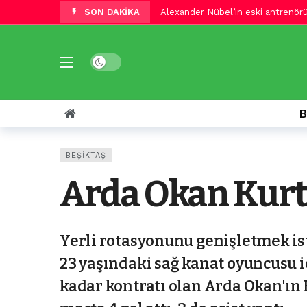
SON DAKİKA
Alexander Nübel’in eski antrenörü M
Jakob Jantscher: Sturm Graz, erk
Fenerbahçe’de flaş ayrılık gelişme
Dark mode
Beşiktaş’a Vlahovic şoku! İspanyol
Galatasaray’dan orta sahaya bir ta
B
Beşiktaş’tan Joe Willock sürprizi
Beşiktaş transferde alternatifini
BEŞIKTAŞ
Vlahovic’te rakip Atletico Madrid
Arda Okan Kurt
Adalı’ya tepki
6 saat önce
Trabzonspor’da flaş Mitongo geliş
Yerli rotasyonunu genişletmek ist
23 yaşındaki sağ kanat oyuncusu i
kadar kontratı olan Arda Okan'ın B