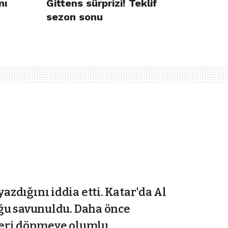
nı
Gittens sürprizi! Teklif
sezon sonu
azdığını iddia etti. Katar'da Al
duğu savunuldu. Daha önce
geri dönmeye olumlu