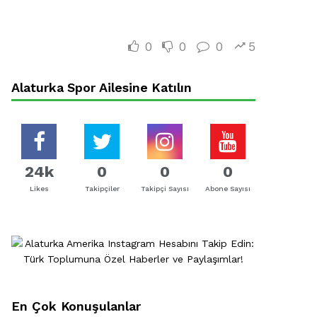
0
0
0
5
Alaturka Spor Ailesine Katılın
24k
0
0
0
Likes
Takipçiler
Takipçi Sayısı
Abone Sayısı
En Çok Konuşulanlar