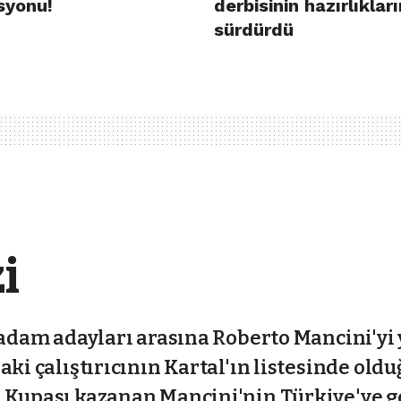
syonu!
derbisinin hazırlıkları
sürdürdü
i
 adam adayları arasına Roberto Mancini'yi y
aki çalıştırıcının Kartal'ın listesinde ol
e Kupası kazanan Mancini'nin Türkiye'ye 