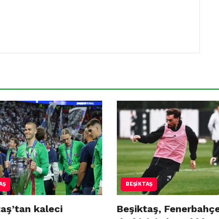
AŞ
BEŞIKTAŞ
aş’tan kaleci
Beşiktaş, Fenerbahç