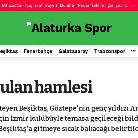
ihacic’ten flaş itiraf: Bayern Münih’in ‘Neuer’ teklifini geri çevirdi
en gol bulmak için her şeyi deneyecektir
2 saat önce
si! Ülkesine dönüş hazırlıklarına başladı
3 saat önce
 devi transferde devreye girdi
4 saat önce
kviye daha! Afrika basını duyurdu
4 saat önce
eşiktaş
Fenerbahçe
Galatasaray
Trabzonspor
! Anlaşma sağlandı
6 saat önce
 buldu! Vlahovic olmazsa…
6 saat önce
6 saat önce
ulan hamlesi
mesi! Gelir gelmez gidebilir
1 saat önce
eyen Beşiktaş, Göztepe'nin genç yıldızı Ar
çin İzmir kulübüyle temasa geçileceği bild
eşiktaş'a gitmeye sıcak bakacağı belirtild