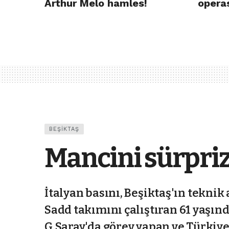
Arthur Melo hamles!
opera
BEŞIKTAŞ
Mancini sürpriz
İtalyan basını, Beşiktaş'ın teknik
Sadd takımını çalıştıran 61 yaşınd
G.Saray'da görev yapan ve Türkiy