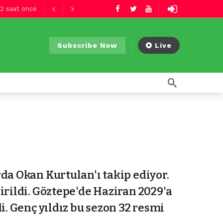
2 saat önce
Subscribe Now
Live
da Okan Kurtulan'ı takip ediyor.
irildi. Göztepe'de Haziran 2029'a
i. Genç yıldız bu sezon 32 resmi