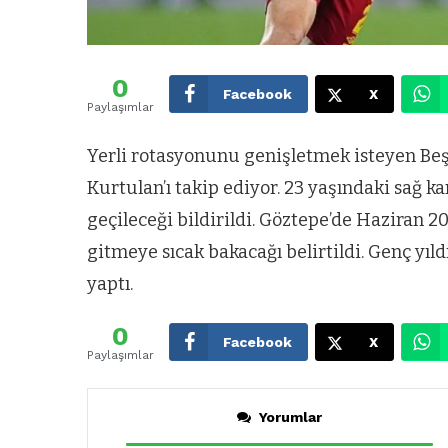
0
Facebook
X
Paylaşımlar
Yerli rotasyonunu genişletmek isteyen Beş
Kurtulan’ı takip ediyor. 23 yaşındaki sağ 
geçileceği bildirildi. Göztepe’de Haziran 2
gitmeye sıcak bakacağı belirtildi. Genç yıld
yaptı.
0
Facebook
X
Paylaşımlar
Yorumlar