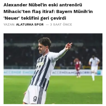
Alexander Nübel'in eski antrenörü
Mihacic'ten flaş itiraf: Bayern Münih'in
'Neuer' teklifini geri çevirdi
YAZAN:
ALATURKA SPOR
3 SAAT ÖNCE