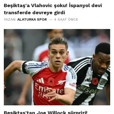
Beşiktaş'a Vlahovic şoku! İspanyol devi
transferde devreye girdi
YAZAN:
ALATURKA SPOR
4 SAAT ÖNCE
Beşiktaş'tan Joe Willock sürprizi!