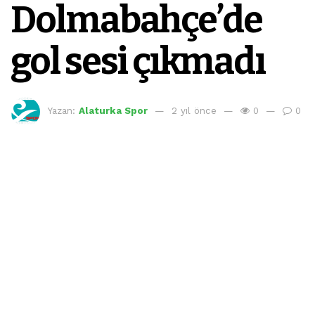
Dolmabahçe’de
gol sesi çıkmadı
Yazan:
Alaturka Spor
2 yıl önce
0
0