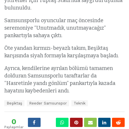
yitirenler için Tüpraş Stadı’nda saygı duruşunda
bulunuldu.
Samsunsporlu oyuncular maç öncesinde
seremoniye “Unutmadık, unutmayacağız”
pankartıyla sahaya çıktı.
Öte yandan kırmızı-beyazlı takım, Beşiktaş
karşısında siyah formayla karşılaşmaya başladı.
Ayrıca, kendilerine ayrılan bölümü tamamen
dolduran Samsunsporlu taraftarlar da
“Hasretinle yandı gönlüm” pankartıyla kazada
hayatını kaybedenleri andı.
E
Beşiktaş
Reeder Samsunspor
Teknik
t
i
k
0
e
Paylaşımlar
t