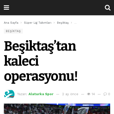
Ana Sayfa
Süper Lig Takımları
Beşiktaş
Beşiktaş’tan kaleci operasy
BEŞIKTAŞ
Beşiktaş’tan
kaleci
operasyonu!
Yazan:
Alaturka Spor
2 ay önce
14
0