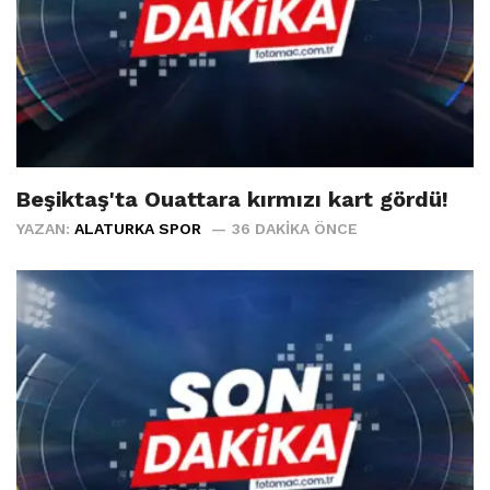
Beşiktaş'ta Ouattara kırmızı kart gördü!
YAZAN:
ALATURKA SPOR
36 DAKIKA ÖNCE