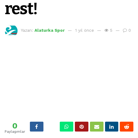
rest!
Yazan:
Alaturka Spor
1 yıl önce
5
0
0
Paylaşımlar