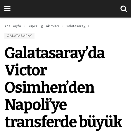
Ana Sayfa
Süper Lig Takımları
Galatasaray
Galatasaray’da Victor O
GALATASARAY
Galatasaray’da
Victor
Osimhen’den
Napoli’ye
transferde büyük