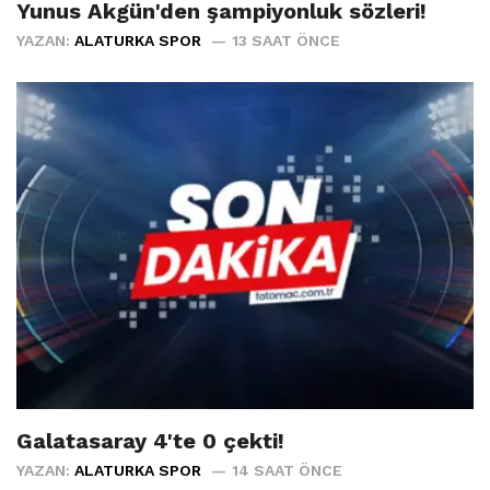
Yunus Akgün'den şampiyonluk sözleri!
YAZAN:
ALATURKA SPOR
13 SAAT ÖNCE
Galatasaray 4'te 0 çekti!
YAZAN:
ALATURKA SPOR
14 SAAT ÖNCE