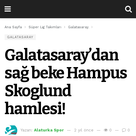
Ana Sayfa
Süper Lig Takımları
Galatasaray
Galatasaray’dan sağ b
GALATASARAY
Galatasaray’dan
sağ beke Hampus
Skoglund
hamlesi!
Yazan:
Alaturka Spor
2 yıl önce
0
0