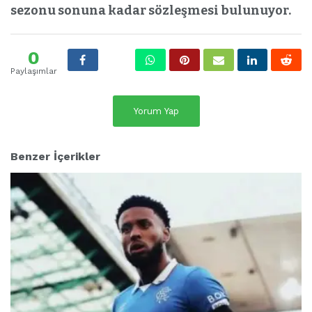
sezonu sonuna kadar sözleşmesi bulunuyor.
0
Paylaşımlar
Yorum Yap
Benzer İçerikler