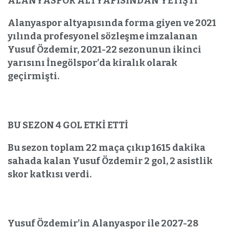
ALANYASPOR ALTYAPISINDAN YETİŞTİ
Alanyaspor altyapısında forma giyen ve 2021
yılında profesyonel sözleşme imzalanan
Yusuf Özdemir, 2021-22 sezonunun ikinci
yarısını İnegölspor’da kiralık olarak
geçirmişti.
BU SEZON 4 GOL ETKİ ETTİ
Bu sezon toplam 22 maça çıkıp 1615 dakika
sahada kalan Yusuf Özdemir 2 gol, 2 asistlik
skor katkısı verdi.
Yusuf Özdemir’in Alanyaspor ile 2027-28