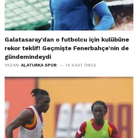
Galatasaray'dan o futbolcu için kulübüne
rekor teklif! Geçmişte Fenerbahçe'nin de
gündemindeydi
YAZAN:
ALATURKA SPOR
14 SAAT ÖNCE