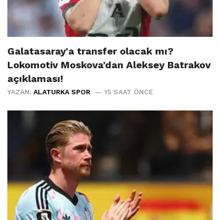
Galatasaray'a transfer olacak mı?
Lokomotiv Moskova'dan Aleksey Batrakov
açıklaması!
YAZAN:
ALATURKA SPOR
15 SAAT ÖNCE