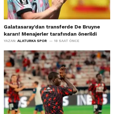
Galatasaray'dan transferde De Bruyne
kararı! Menajerler tarafından önerildi
YAZAN:
ALATURKA SPOR
18 SAAT ÖNCE