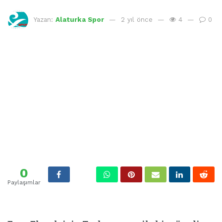
Yazan:
Alaturka Spor
2 yıl önce
4
0
0
Paylaşımlar