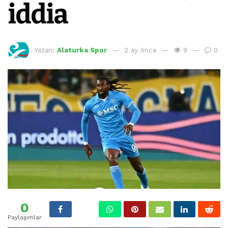
iddia
Yazan:
Alaturka Spor
2 ay önce
9
0
0
Paylaşımlar