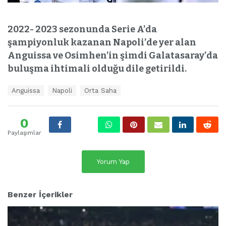
2022- 2023 sezonunda Serie A’da
şampiyonluk kazanan Napoli’de yer alan
Anguissa ve Osimhen’in şimdi Galatasaray’da
buluşma ihtimali olduğu dile getirildi.
E
Anguissa
Napoli
Orta Saha
t
i
k
0
e
Paylaşımlar
t
l
e
Yorum Yap
r
:
Benzer İçerikler