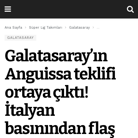
Ana Sayfa
Süper Lig Takımları
Galatasaray
Galatasaray’ın Anguissa t
GALATASARAY
Galatasaray’ın
Anguissa teklifi
ortaya çıktı!
İtalyan
basınından flaş