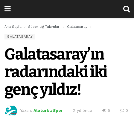
Ana Sayfa
Süper Lig Takımları
Galatasaray
Galatasaray’ın radarında
GALATASARAY
Galatasaray’ın
radarındaki iki
genç yıldız!
Yazan:
Alaturka Spor
2 yıl önce
5
0