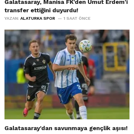
Galatasaray, Manisa FK'den Umut Erdem'i
transfer ettiğini duyurdu!
YAZAN:
ALATURKA SPOR
1 SAAT ÖNCE
Galatasaray'dan savunmaya gençlik aşısı!