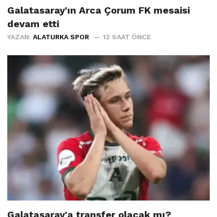
Galatasaray'ın Arca Çorum FK mesaisi
devam etti
YAZAN:
ALATURKA SPOR
12 SAAT ÖNCE
Galatasaray'a transfer olacak mı?