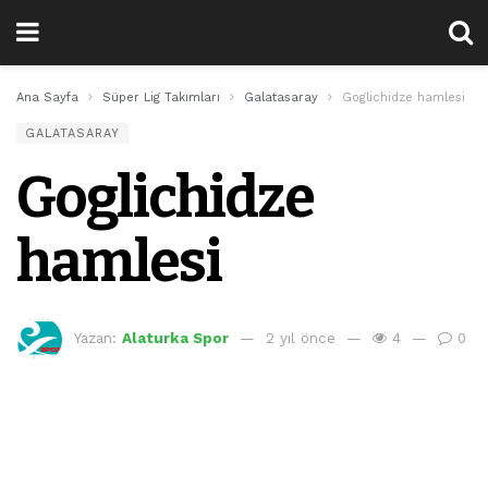
Ana Sayfa
Süper Lig Takımları
Galatasaray
Goglichidze hamlesi
GALATASARAY
Goglichidze
hamlesi
Yazan:
Alaturka Spor
2 yıl önce
4
0