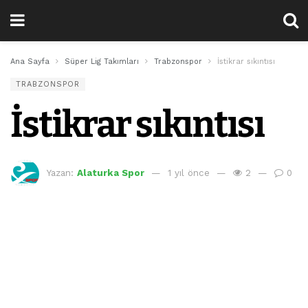
Ana Sayfa
Süper Lig Takımları
Trabzonspor
İstikrar sıkıntısı
TRABZONSPOR
İstikrar sıkıntısı
Yazan:
Alaturka Spor
1 yıl önce
2
0