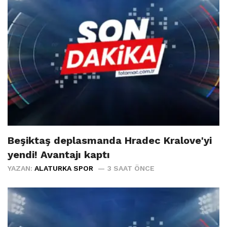
Beşiktaş deplasmanda Hradec Kralove'yi
yendi! Avantajı kaptı
YAZAN:
ALATURKA SPOR
3 SAAT ÖNCE