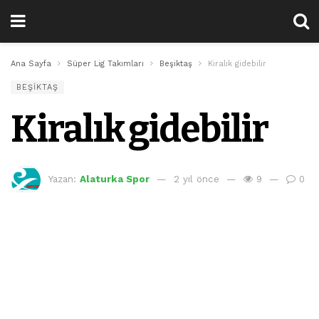
Ana Sayfa
Süper Lig Takımları
Beşiktaş
Kiralık gidebilir
BEŞIKTAŞ
Kiralık gidebilir
Yazan:
Alaturka Spor
2 yıl önce
9
0