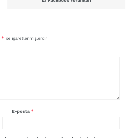
Facebook Yorumları
*
r
ile işaretlenmişlerdir
*
E-posta