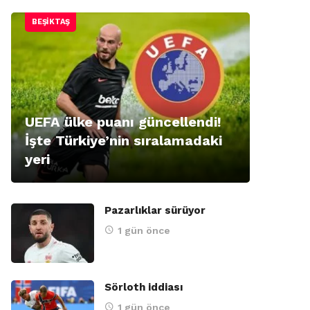
BEŞIKTAŞ
UEFA ülke puanı güncellendi!
İşte Türkiye’nin sıralamadaki
yeri
Pazarlıklar sürüyor
1 gün önce
Sörloth iddiası
1 gün önce