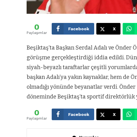
0
Facebook
X
Paylaşımlar
Beşiktaş’ta Başkan Serdal Adalı ve Önder Ö
görüşme gerçekleştirdiği iddia edildi. Dün 
siyah-beyazlı taraftarlar çeşitli yorumla
başkan Adalı’ya yakın kaynaklar, hem de Ön
olmadığı yönünde beyanatlar verdi. Önder
döneminde Beşiktaş’ta sportif direktörlük 
0
Facebook
X
Paylaşımlar