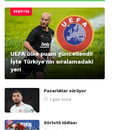
BEŞIKTAŞ
UEFA ülke puanı güncellendi!
İşte Türkiye’nin sıralamadaki
yeri
Pazarlıklar sürüyor
1 gün önce
Sörloth iddiası