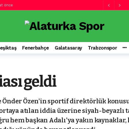
at önce
 saat önce
hamlesi! Resmi görüşmeler…
8 saat önce
tağı! Yeni teklif…
9 saat önce
n kırana yarış!
9 saat önce
eşiktaş
Fenerbahçe
Galatasaray
Trabzonspor
udi Arabistan’dan gelen teklif sonrası…
9 saat önce
ı!
9 saat önce
ını sürdürdü
17 saat önce
ası geldi
saray ve Rafael Leao…
18 saat önce
Fenerbahçe’nin de listesindeydi
8 saat önce
e Önder Özen'in sportif direktörlük konus
 ortaya atılan iddia üzerine siyah-beyazlı 
ru hem başkan Adalı'ya yakın kaynaklar,