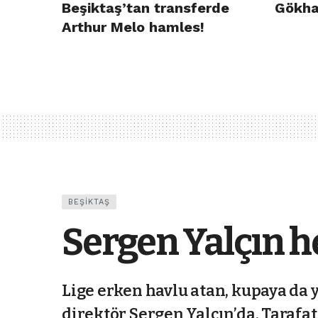
Beşiktaş’tan transferde
Gökha
Arthur Melo hamles!
BEŞIKTAŞ
Sergen Yalçın h
Lige erken havlu atan, kupaya da 
direktör Sergen Yalçın’da. Tarafa