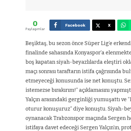
0
Facebook
X
Paylaşımlar
Beşiktaş, bu sezon önce Süper Lig’e erkende
finalinde sahasında Konyaspor’a elenmekt
boş kapatan siyah-beyazlılarda eleştiri okl
maçı sonrası taraftarın istifa çağrısında 
etmeyeceği konusunda ise net konuştu. Ser
istemezse bırakırım!” açıklamasını yapmıştı
Yalçın arasındaki gerginliği yumuşattı ve
oturur konuşuruz” diye konuştu. Siyah-beya
oynanacak Trabzonspor maçında Sergen hoca
istifaya davet edeceği Sergen Yalçın’ın, p