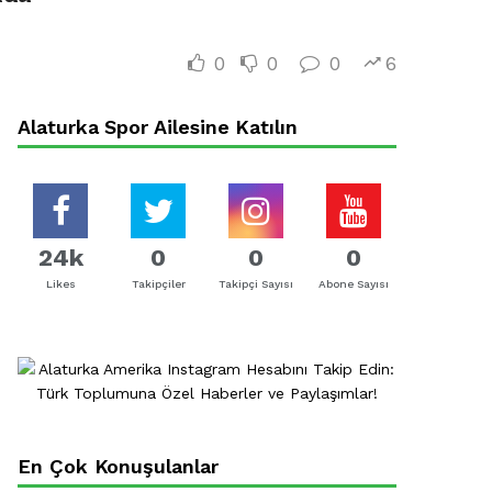
0
0
0
6
Alaturka Spor Ailesine Katılın
24k
0
0
0
Likes
Takipçiler
Takipçi Sayısı
Abone Sayısı
En Çok Konuşulanlar