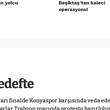
n yolcu
Beşiktaş’tan kaleci
operasyonu!
edefte
yarı finalde Konyaspor karşısında veda ede
tarlar Trabzon maçında protesto hazırlığı