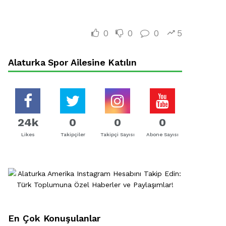
0
0
0
5
Alaturka Spor Ailesine Katılın
24k
0
0
0
Likes
Takipçiler
Takipçi Sayısı
Abone Sayısı
En Çok Konuşulanlar