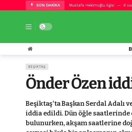
SON DAKİKA
Mustafa Hekimoğlu ilgisi
8 sa
Junior Olaitan göz doldurdu
8
Fenerbahçe’den Romelu Lukaku 
Dark mode
Galatasaray’dan Aleksey Batrakov a
Galatasaray’dan Reijnders için kıra
B
Galatasaray’da kritik görüşme! Su
Trabzonspor’dan Troy Parrott atağ
BEŞIKTAŞ
Galatasaray yeni sezon hazırlıklar
Önder Özen iddi
İtalyan gazeteci duyurdu! Galata
Beşiktaş’tan stoper operasyonu! 
Beşiktaş'ta Başkan Serdal Adalı v
iddia edildi. Dün öğle saatlerinde
bulunurken, akşam saatlerine doğ