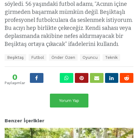
söyledi. 56 yaşındaki futbol adamı, “Acının içine
girmeden başarmak mümkün değil. Beşiktaşlı
profesyonel futbolculara da seslenmek istiyorum.
Bu acıyı hep birlikte çekeceğiz. Kendi sahası veya
deplasmanda rakibine nefes aldırmayacak bir
Beşiktaş ortaya çıkacak” ifadelerini kullandı.
E
Beşiktaş
Futbol
Önder Özen
Oyuncu
Teknik
t
i
k
0
e
Paylaşımlar
t
l
e
Yorum Yap
r
:
Benzer İçerikler