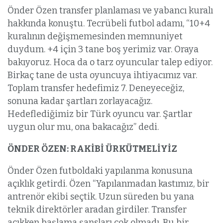
Önder Özen transfer planlaması ve yabancı kuralı
hakkında konuştu. Tecrübeli futbol adamı, “10+4
kuralının değişmemesinden memnuniyet
duydum. +4 için 3 tane boş yerimiz var. Oraya
bakıyoruz. Hoca da o tarz oyuncular talep ediyor.
Birkaç tane de usta oyuncuya ihtiyacımız var.
Toplam transfer hedefimiz 7. Deneyeceğiz,
sonuna kadar şartları zorlayacağız.
Hedeflediğimiz bir Türk oyuncu var. Şartlar
uygun olur mu, ona bakacağız” dedi.
ÖNDER ÖZEN: RAKİBİ ÜRKÜTMELİYİZ
Önder Özen futboldaki yapılanma konusuna
açıklık getirdi. Özen “Yapılanmadan kastımız, bir
antrenör ekibi seçtik. Uzun süreden bu yana
teknik direktörler aradan girdiler. Transfer
açıkken başlama şansları çok olmadı. Bu bir