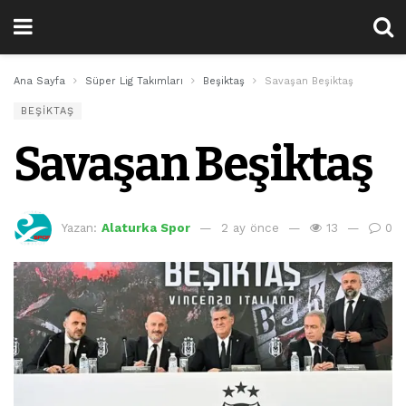
Ana Sayfa
Süper Lig Takımları
Beşiktaş
Savaşan Beşiktaş
BEŞIKTAŞ
Savaşan Beşiktaş
Yazan:
Alaturka Spor
2 ay önce
13
0